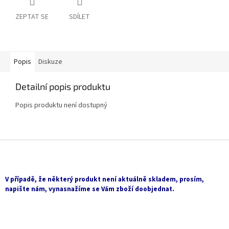
ZEPTAT SE
SDÍLET
Popis
Diskuze
Detailní popis produktu
Popis produktu není dostupný
Z
á
p
a
V případě, že některý produkt není aktuálně skladem, prosím,
t
napište nám, vynasnažíme se Vám zboží doobjednat.
í