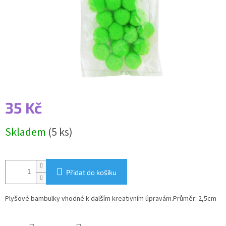
35 Kč
Měrná
Skladem
(5 ks)
cena:
Přidat do košíku
Plyšové bambulky vhodné k dalším kreativním úpravám.Průměr: 2,5cm