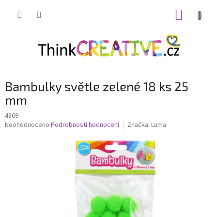
Přejít
NÁKUP
na
obsah
KOŠÍK
Bambulky světle zelené 18 ks 25
mm
4369
Průměrné
Neohodnoceno
Podrobnosti hodnocení
Značka:
Luma
hodnocení
produktu
je
0,0
z
5
hvězdiček.