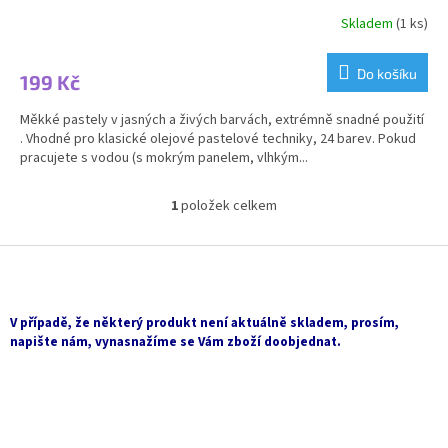
Skladem
(1 ks)
Průměrné
hodnocení
produktu
Do košíku
199 Kč
je
3,5
Měkké pastely v jasných a živých barvách, extrémně snadné použití
z
. Vhodné pro klasické olejové pastelové techniky, 24 barev. Pokud
5
pracujete s vodou (s mokrým panelem, vlhkým...
hvězdiček.
1
položek celkem
O
v
l
Z
á
á
d
p
a
a
V případě, že některý produkt není aktuálně skladem, prosím,
c
t
napište nám, vynasnažíme se Vám zboží doobjednat.
í
í
p
r
v
k
y