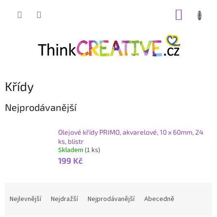
Přejít
NÁKUP
na
obsah
KOŠÍK
Křídy
Nejprodávanější
Olejové křídy PRIMO, akvarelové, 10 x 60mm, 24
ks, blistr
Skladem
(1 ks)
199 Kč
Ř
a
Nejlevnější
Nejdražší
Nejprodávanější
Abecedně
z