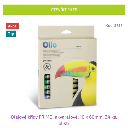
e
n
OTEVŘÍT FILTR
í
p
V
Kód:
5732
r
Akce
ý
o
Tip
p
d
i
u
s
k
p
t
r
ů
o
d
u
k
t
ů
Olejové křídy PRIMO, akvarelové, 10 x 60mm, 24 ks,
blistr