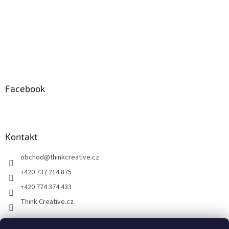
v
ý
p
i
s
u
Facebook
Kontakt
obchod
@
thinkcreative.cz
+420 737 214 875
+420 774 374 433
Think Creative.cz