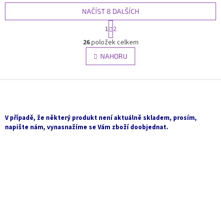
NAČÍST 8 DALŠÍCH
S
1
2
t
O
r
26
položek celkem
v
á
l
NAHORU
n
á
k
d
o
v
Z
a
á
c
á
n
í
p
í
p
a
V případě, že některý produkt není aktuálně skladem, prosím,
r
t
napište nám, vynasnažíme se Vám zboží doobjednat.
v
í
k
y
v
ý
p
i
s
u