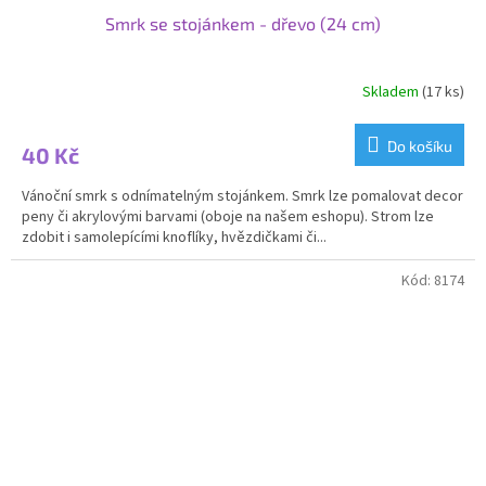
Smrk se stojánkem - dřevo (24 cm)
Skladem
(17 ks)
Do košíku
40 Kč
Vánoční smrk s odnímatelným stojánkem. Smrk lze pomalovat decor
peny či akrylovými barvami (oboje na našem eshopu). Strom lze
zdobit i samolepícími knoflíky, hvězdičkami či...
Kód:
8174