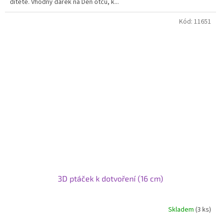
dítěte. Vhodný dárek na Den otců, k...
Kód:
11651
3D ptáček k dotvoření (16 cm)
Skladem
(3 ks)