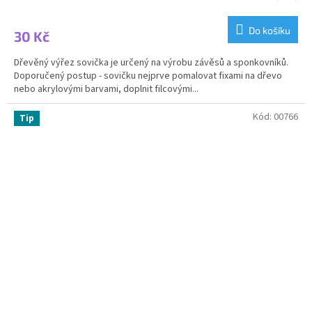
Do košíku
30 Kč
Dřevěný výřez sovička je určený na výrobu závěsů a sponkovníků.
Doporučený postup - sovičku nejprve pomalovat fixami na dřevo
nebo akrylovými barvami, doplnit filcovými...
Kód:
00766
Tip