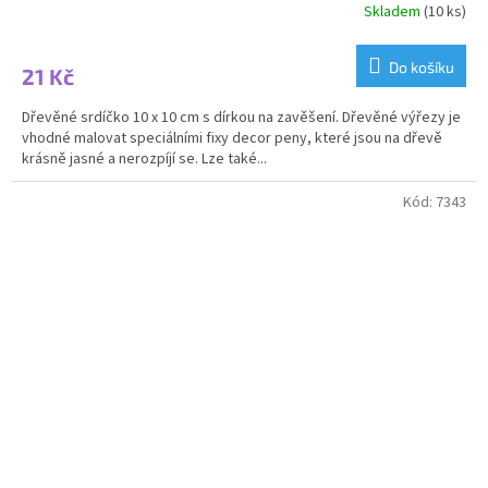
Skladem
(10 ks)
Do košíku
21 Kč
Dřevěné srdíčko 10 x 10 cm s dírkou na zavěšení. Dřevěné výřezy je
vhodné malovat speciálními fixy decor peny, které jsou na dřevě
krásně jasné a nerozpíjí se. Lze také...
Kód:
7343