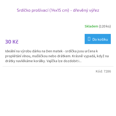
Srdíčko prošívací (14x15 cm) - dřevěný výřez
Skladem
(120 ks)
Průměrné
hodnocení
produktu
Do košíku
30 Kč
je
2,7
Ideální na výrobu dárku na Den matek - srdíčka jsou určena k
z
proplétání vlnou, mašličkou nebo drátkem. Krásně vypadá, když na
5
drátky navlékáme korálky. Vajíčka lze dozdobit i...
hvězdiček.
Kód:
7286