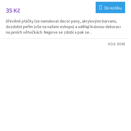
Do košíku
35 Kč
Dřevěné ptáčky lze namalovat decor peny, akrylovými barvami,
dozdobit peřím (vše na našem eshopu) a udělají krásnou dekoraci
na jarních větvičkách. Nejprve se zdobí a pak se...
Kód:
8048