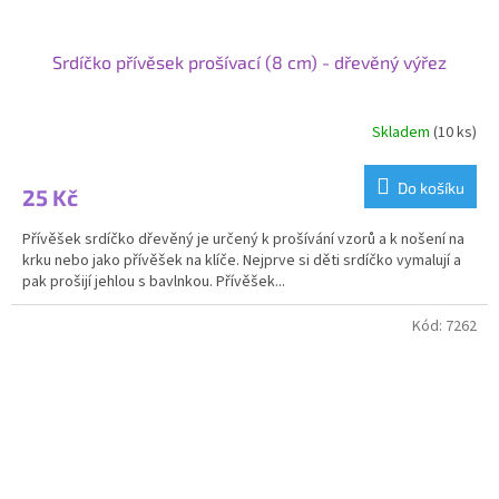
Srdíčko přívěsek prošívací (8 cm) - dřevěný výřez
Skladem
(10 ks)
Do košíku
25 Kč
Přívěšek srdíčko dřevěný je určený k prošívání vzorů a k nošení na
krku nebo jako přívěšek na klíče. Nejprve si děti srdíčko vymalují a
pak prošijí jehlou s bavlnkou. Přívěšek...
Kód:
7262