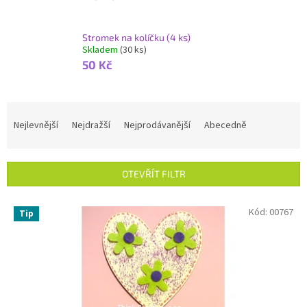
Stromek na kolíčku (4 ks)
Skladem
(30 ks)
50 Kč
Ř
a
Nejlevnější
Nejdražší
Nejprodávanější
Abecedně
z
e
n
OTEVŘÍT FILTR
í
p
V
Kód:
00767
r
Tip
ý
o
p
d
i
u
s
k
p
t
r
ů