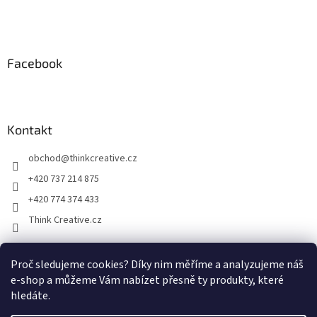
Facebook
Kontakt
obchod
@
thinkcreative.cz
+420 737 214 875
+420 774 374 433
Think Creative.cz
Proč sledujeme cookies? Díky nim měříme a analyzujeme náš
Zboží.cz
Heureka.cz
Facebook
e-shop a můžeme Vám nabízet přesně ty produkty, které
hledáte.