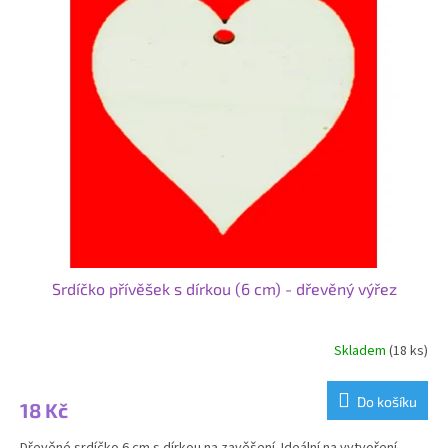
Srdíčko přívěšek s dírkou (6 cm) - dřevěný výřez
Skladem
(18 ks)
Do košíku
18 Kč
Dřevěné srdíčko 6 cm s dírkou na zavěšení. Ideální na vytvoření