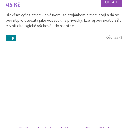
produktu
DETAIL
45 Kč
je
3,6
Dřevěný výřez stromu s větvemi se stojánkem. Strom stojí a dá se
z
použít pro děvčata jako věšáček na přívěsky. Lze jej používat v ZŠ a
5
MŠ při ekologické výchově - dozdobí se...
hvězdiček.
Kód:
5573
Tip