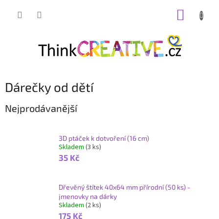
Přejít
NÁKUP
na
obsah
KOŠÍK
Dárečky od dětí
Nejprodávanější
3D ptáček k dotvoření (16 cm)
Skladem
(3 ks)
35 Kč
Dřevěný štítek 40x64 mm přírodní (50 ks) -
jmenovky na dárky
Skladem
(2 ks)
175 Kč