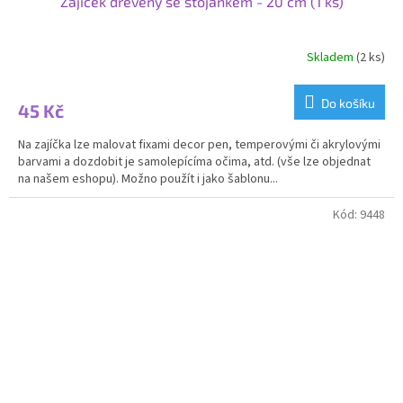
Zajíček dřevěný se stojánkem - 20 cm (1 ks)
Skladem
(2 ks)
Průměrné
hodnocení
produktu
Do košíku
45 Kč
je
5,0
Na zajíčka lze malovat fixami decor pen, temperovými či akrylovými
z
barvami a dozdobit je samolepícíma očima, atd. (vše lze objednat
5
na našem eshopu). Možno použít i jako šablonu...
hvězdiček.
Kód:
9448