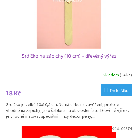
o
d
u
k
t
ů
Srdíčko na zápichy (10 cm) - dřevěný výřez
Skladem
(14 ks)
Do košíku
18 Kč
Srdíčko je velké 10x10,5 cm. Nemá dírku na zavěšení, proto je
vhodné na zápichy, jako šablona na obkreslení atd. Dřevěné výřezy
je vhodné malovat speciálními fixy decor peny,...
Kód:
00874