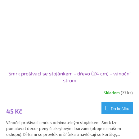
Smrk prošívací se stojánkem - dřevo (24 cm) - vánoční
strom
Skladem
(23 ks)
Průměrné
hodnocení
produktu
Do košíku
45 Kč
je
4,3
Vánoční prošívací smrk s odnímatelným stojánkem. Smrk lze
z
pomalovat decor peny či akrylovými barvami (oboje na našem
5
eshopu). Dírkami se provlékne šňůrka a navlékají se korálky,...
hvězdiček.