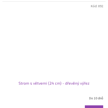
Kód:
892
Strom s větvemi (24 cm) - dřevěný výřez
Do 10 dnů
Průměrné
hodnocení