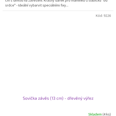
cm s dírkou na zavěšení. Krásný dárek pro maminku či babičku "od
srdce" - Ideální vybarvit speciálními fixy...
Kód:
9226
Sovička závěs (13 cm) - dřevěný výřez
Skladem
(4 ks)