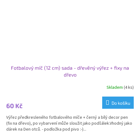
Fotbalový míč (12 cm) sada - dřevěný výřez + fixy na
dřevo
Skladem
(4 ks)
Do košíku
60 Kč
Výřez předkresleného fotbalového míče + černý a bílý decor pen
(fix na dřevo), po vybarvení může sloužit jako podšálek.Vhodný jako
dárek na Den otců. - podložka pod pivo :-)...