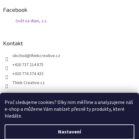
Facebook
Svět na dlani, z.s.
Kontakt
obchod
@
thinkcreative.cz
+420 737 214 875
+420 774 374 433
Think Creative.cz
Proč sledujeme cookies? Díky nim měříme a analyzujeme náš
Zboží.cz
Heureka.cz
Facebook
e-shop a můžeme Vám nabízet přesně ty produkty, které
hledáte.
Nastavení
Vytvořil Shoptet