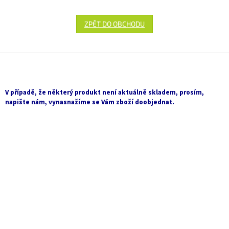
ZPĚT DO OBCHODU
Z
á
p
a
V případě, že některý produkt není aktuálně skladem, prosím,
t
napište nám, vynasnažíme se Vám zboží doobjednat.
í