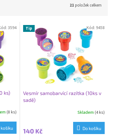
21
položek celkem
Kód:
3594
Kód:
9458
Tip
0 ks)
Vesmír samobarvící razítka (10ks v
sadě)
dem
(8 ks)
Skladem
(4 ks)
 košíku
Do košíku
140 Kč