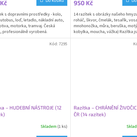
Do košíku
Do
 Kč
950 Kč
tek s dopravními prostředky - kolo,
14 razítek s obrázky našeho hmyzu
autobus, loď, letadlo, nákladní auto,
roháč, škvor, čmelák, tesařík, vosa
tiva, motorka, tramvaj. Česká
mnohonožka, můra, beruška, motý
a, profesionálně vyrobená.
kobylka, moucha, vážka) Razítka j
me i s klíčem...
českého...
Kód:
7295
K
tka – HUDEBNÍ NÁSTROJE (12
Razítka – CHRÁNĚNÍ ŽIVOČI
ek)
ČR (14 razítek)
Skladem
(1 ks)
Skla
rné
cení