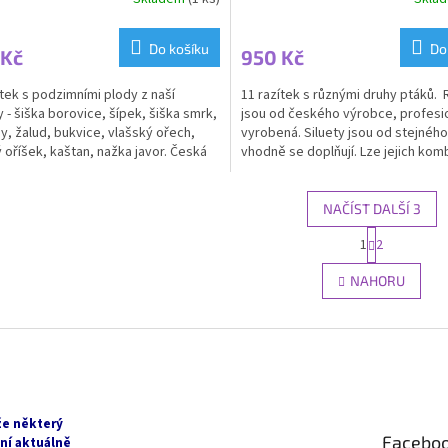
rné
cení
ktu
Do košíku
Do
 Kč
950 Kč
ítek s podzimními plody z naší
11 razítek s různými druhy ptáků. 
y - šiška borovice, šípek, šiška smrk,
jsou od českého výrobce, profesi
ny, žalud, bukvice, vlašský ořech,
vyrobená. Siluety jsou od stejného
ček.
ý oříšek, kaštan, nažka javor. Česká
vhodně se doplňují. Lze jejich kom
...
hrát...
NAČÍST DALŠÍ 3
S
1
2
O
t
r
v
NAHORU
á
l
n
á
k
d
o
a
v
c
á
í
n
p
í
r
že některý
Facebo
v
ní aktuálně