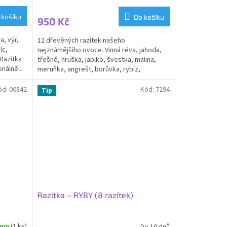
 košíku
Do košíku
950 Kč
a, výr,
12 dřevěných razítek našeho
íc,
nejznámějšího ovoce. Vinná réva, jahoda,
 Razítka
třešně, hruška, jablko, švestka, malina,
nálně...
meruňka, angrešt, borůvka, rybíz,
broskev. Razítka jsou od...
ód:
00842
Kód:
7294
Tip
Razítka – RYBY (8 razítek)
dem
(1 ks)
Do 10 dnů