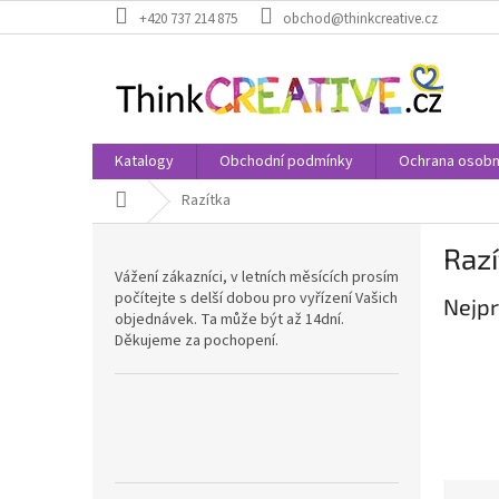
Přejít
+420 737 214 875
obchod@thinkcreative.cz
na
obsah
Katalogy
Obchodní podmínky
Ochrana osobn
Domů
Razítka
P
Razí
o
Vážení zákazníci, v letních měsících prosím
s
počítejte s delší dobou pro vyřízení Vašich
Nejpr
t
objednávek. Ta může být až 14dní.
r
Děkujeme za pochopení.
a
n
n
í
p
a
Ř