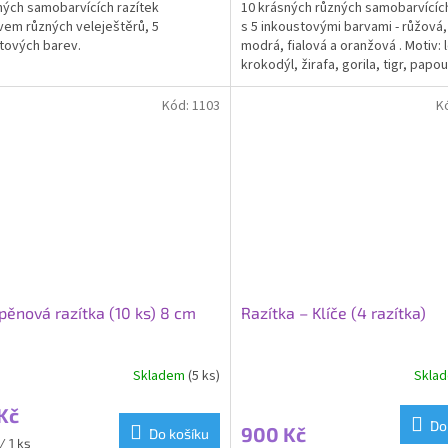
ných samobarvících razítek
10 krásných různých samobarvících
vem různých veleještěrů, 5
s 5 inkoustovými barvami - růžová,
tových barev.
modrá, fialová a oranžová . Motiv: 
krokodýl, žirafa, gorila, tigr, papo
slon,...
Kód:
1103
K
 pěnová razítka (10 ks) 8 cm
Razítka – Klíče (4 razítka)
Skladem
(5 ks)
Skla
rné
cení
Kč
ktu
Do
900 Kč
Do košíku
/ 1 ks