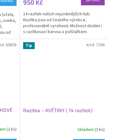
 košíku
950 Kč
je
4,7
14 razítek našich nejznámějších hub.
 (včela,
z
Razítka jsou od českého výrobce,
, svinka,
5
profesionálně vyrobená. Možnost dodání i
l,
hvězdiček.
s razítkovací barvou a polštářkem.
sou od
ód:
00858
Kód:
7296
Tip
CHOVÉ
Razítka – KVĚTINY ( 14 razítek)
dem
(2 ks)
Skladem
(3 ks)