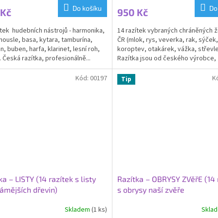
ktu
Do košíku
Do
 Kč
950 Kč
ítek hudebních nástrojů - harmonika,
14 razítek vybraných chráněných ž
, housle, basa, kytara, tamburína,
ČR (mlok, rys, veverka, rak, sýček,
, buben, harfa, klarinet, lesní roh,
koroptev, otakárek, vážka, střevle
ček.
. Česká razítka, profesionálně...
Razítka jsou od českého výrobce,
profesionálně...
Kód:
00197
K
Tip
ka – LISTY (14 razítek s listy
Razítka – OBRYSY ZVěřE (14 
ámějších dřevin)
s obrysy naší zvěře
Skladem
(1 ks)
Skla
rné