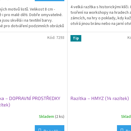
4 velká razítka s historickými klíči. 
ých motivů listů. Velikost 8 cm -
tvoření na workshopy na hradech 
 i pro malé děti. Dobře omyvatelné.
zámcích, na hry o poklady, kdy kaž
ček.
 jsou skvělá i na textilní barvy.
otvírá jinou bránu nebo na jarní otv
é pro dotváření podzimních obrázků
studánek a...
Kód:
7293
K
Tip
tka – DOPRAVNÍ PROSTŘEDKY
Razítka – HMYZ (14 razítek)
zítek)
Skladem
(2 ks)
Skla