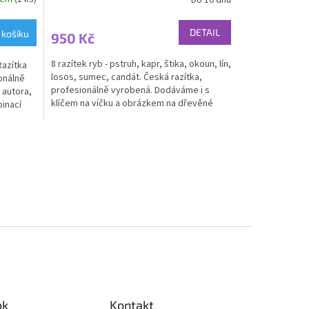
DETAIL
 košíku
950 Kč
8 razítek ryb - pstruh, kapr, štika, okoun, lín,
Razítka
losos, sumec, candát. Česká razítka,
onálně
profesionálně vyrobená. Dodáváme i s
 autora,
klíčem na víčku a obrázkem na dřevěné
binací
části razítka....
ok
Kontakt