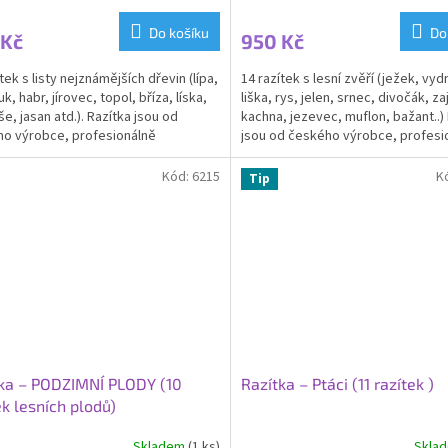
cení
ktu
Do košíku
Do
 Kč
950 Kč
tek s listy nejznámějších dřevin (lípa,
14 razítek s lesní zvěří (ježek, vydr
k, habr, jírovec, topol, bříza, líska,
liška, rys, jelen, srnec, divočák, zaj
lše, jasan atd.). Razítka jsou od
kachna, jezevec, muflon, bažant..)
ček.
o výrobce, profesionálně
jsou od českého výrobce, profesio
ná....
Kód:
6215
K
Tip
ka – PODZIMNÍ PLODY (10
Razítka – Ptáci (11 razítek )
ek lesních plodů)
Skladem
(1 ks)
Skla