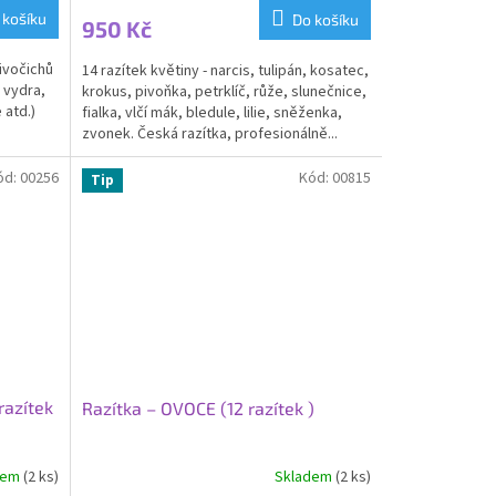
 košíku
Do košíku
950 Kč
ivočichů
14 razítek květiny - narcis, tulipán, kosatec,
 vydra,
krokus, pivoňka, petrklíč, růže, slunečnice,
 atd.)
fialka, vlčí mák, bledule, lilie, sněženka,
zvonek. Česká razítka, profesionálně...
ód:
00256
Kód:
00815
Tip
razítek
Razítka – OVOCE (12 razítek )
dem
(2 ks)
Skladem
(2 ks)