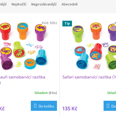
nější
Nejdražší
Nejprodávanější
Abecedně
Kód:
5052
Tip
auři samobarvící razítka
Safari samobarvící razítka (1
)
Skladem
(8 ks)
Skla
Do košíku
Do
Kč
135 Kč