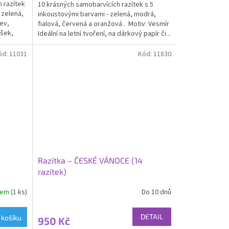
 razítek
10 krásných samobarvících razítek s 5
 zelená,
inkoustovými barvami - zelená, modrá,
lev,
fialová, červená a oranžová . Motiv: Vesmír
ušek,
Ideální na letní tvoření, na dárkový papír či...
ód:
11031
Kód:
11830
Razítka – ČESKÉ VÁNOCE (14
razítek)
dem
(1 ks)
Do 10 dnů
Průměrné
hodnocení
produktu
DETAIL
 košíku
950 Kč
je