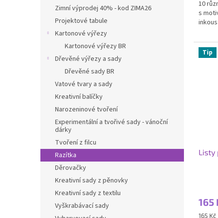
10 růz
Zimní výprodej 40% - kod ZIMA26
s moti
Projektové tabule
inkous
Kartonové výřezy
Kartonové výřezy BR
Tip
Dřevěné výřezy a sady
Dřevěné sady BR
Vatové tvary a sady
Kreativní balíčky
Narozeninové tvoření
Experimentální a tvořivé sady - vánoční
dárky
Tvoření z filcu
Listy
Razítka
Děrovačky
Kreativní sady z pěnovky
Průmě
hodno
Kreativní sady z textilu
165 
produ
Vyškrabávací sady
je
Měrná
165 Kč 