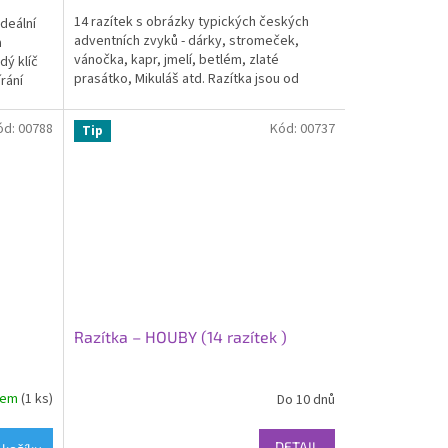
3,6
14 razítek s obrázky typických českých
Ideální
z
adventních zvyků - dárky, stromeček,
a
5
vánočka, kapr, jmelí, betlém, zlaté
dý klíč
hvězdiček.
prasátko, Mikuláš atd. Razítka jsou od
írání
českého výrobce,...
ód:
00788
Kód:
00737
Tip
Razítka – HOUBY (14 razítek )
dem
(1 ks)
Do 10 dnů
Průměrné
hodnocení
produktu
DETAIL