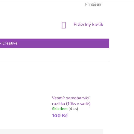
Přihlášení
NÁKUPNÍ
Prázdný košík
KOŠÍK
k Creative
4
Vesmír samobarvící
razítka (10ks v sadě)
Skladem
(4 ks)
140 Kč