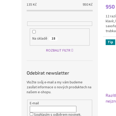
produ
135
Kč
950
Kč
950
je
4,5
12 raz
z
klavír
5
saxofon
hvězdi
trubka
Na skladě
18
Tip
ROZBALIT FILTR
Odebírat newsletter
Vložte svůj e-mail a my vám budeme
zasílat informace o nových produktech na
našem e-shopu.
Razít
nejzn
E-mail
Průmě
Souhlasím s odběrem novinek.