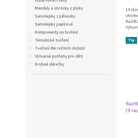
Vybarvovací sady
5,0
cena:
z
Mandaly a obrázky z písku
10 různ
5
vhodné
Samolepky z pěnovky
hvězdi
Razítka
Samolepky papírové
Výborn
Komponenty na tvoření
a...
Tématické tvoření
Tip
Tvoření dle ročních období
Výtvarné potřeby pro děti
Drobné dárečky
Razí
(9 ra