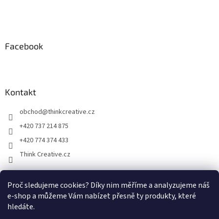
Facebook
Kontakt
obchod
@
thinkcreative.cz
+420 737 214 875
+420 774 374 433
Think Creative.cz
Proč sledujeme cookies? Díky nim měříme a analyzujeme náš
Zboží.cz
Heureka.cz
Facebook
e-shop a můžeme Vám nabízet přesně ty produkty, které
hledáte.