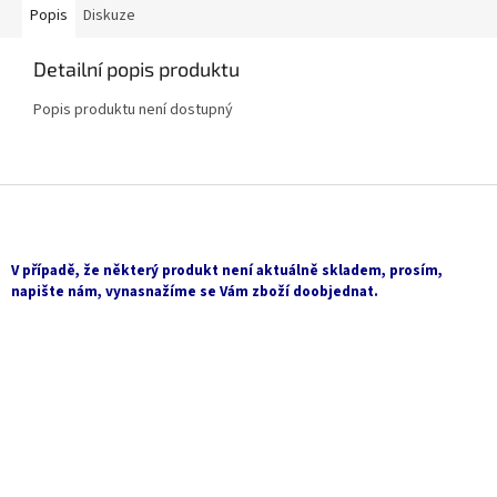
Popis
Diskuze
Detailní popis produktu
Popis produktu není dostupný
Z
á
p
a
V případě, že některý produkt není aktuálně skladem, prosím,
t
napište nám, vynasnažíme se Vám zboží doobjednat.
í