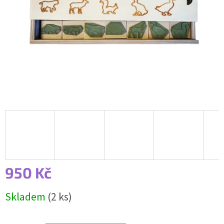
950 Kč
Měrná
Skladem
(2 ks)
cena: