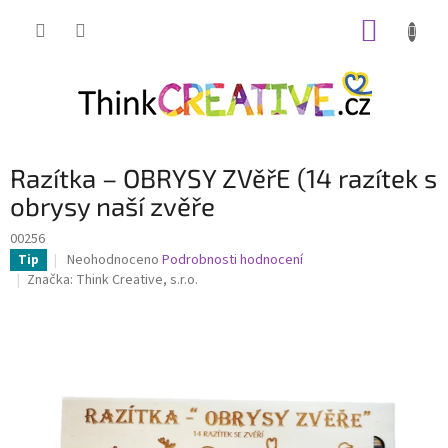
Přejít
NÁKUP
na
obsah
KOŠÍK
Razítka – OBRYSY ZVěřE (14 razítek s
obrysy naší zvěře
00256
Průměrné
Neohodnoceno
Podrobnosti hodnocení
Tip
hodnocení
Značka:
Think Creative, s.r.o.
produktu
je
0,0
z
5
hvězdiček.