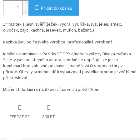
Přidat do košíku
14 razítek s lesní zvěří (ježek, vydra, výr, liška, rys, jelen, srnec,
divočák, zajíc, kachna, jezevec, muflon, bažant..)
Razítka jsou od českého výrobce, profesionálně vyrobená.
Ideální v kombinaci s Razítky STOPY a/nebo s výřezy Divoká zvířátka.
Siluety jsou od stejného autora, vhodně se doplňují. Lze jejich
kombinací hrát zábavné poznávací, paměťová či stopovací hry v
přírodě. Obrysy si mohou děti vybarvovat pastelkami nebo je zvětšené
překreslovat.
Možnost dodání i s razítkovací barvou a polštářkem.
ZEPTAT SE
SDÍLET