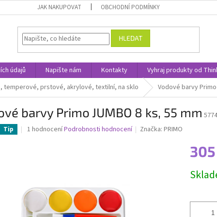
JAK NAKUPOVAT
OBCHODNÍ PODMÍNKY
HLEDAT
ích údajů
Napište nám
Kontakty
Vyhraj produkty od Thin
, temperové, prstové, akrylové, textilní, na sklo
Vodové barvy Primo
ové barvy Primo JUMBO 8 ks, 55 mm
577
Průměrné
1 hodnocení
Podrobnosti hodnocení
Značka:
PRIMO
Tip
hodnocení
produktu
305
je
5,0
Měrná
Skla
z
cena:
5
hvězdiček.