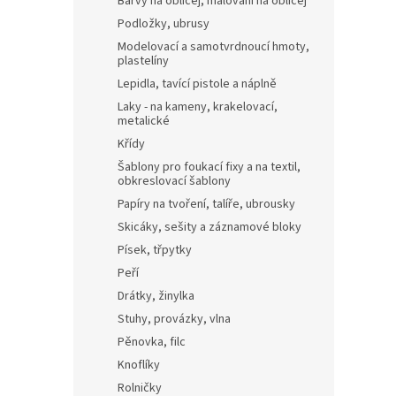
Barvy na obličej, malování na obličej
Podložky, ubrusy
Modelovací a samotvrdnoucí hmoty,
plastelíny
Lepidla, tavící pistole a náplně
Laky - na kameny, krakelovací,
metalické
Křídy
Šablony pro foukací fixy a na textil,
obkreslovací šablony
Papíry na tvoření, talíře, ubrousky
Skicáky, sešity a záznamové bloky
Písek, třpytky
Peří
Drátky, žinylka
Stuhy, provázky, vlna
Pěnovka, filc
Knoflíky
Rolničky