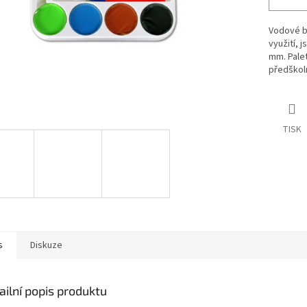
Vodové b
využití, 
mm. Palet
předškoln
TISK
s
Diskuze
ailní popis produktu