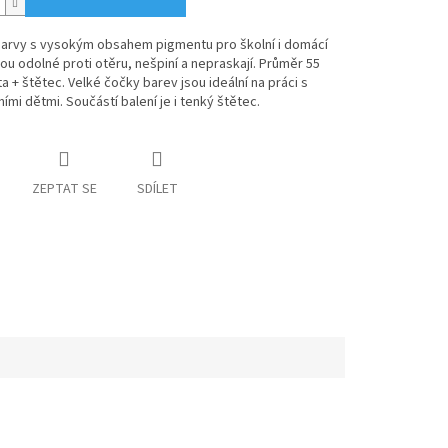
arvy s vysokým obsahem pigmentu pro školní i domácí
jsou odolné proti otěru, nešpiní a nepraskají. Průměr 55
a + štětec. Velké čočky barev jsou ideální na práci s
ími dětmi. Součástí balení je i tenký štětec.
ZEPTAT SE
SDÍLET