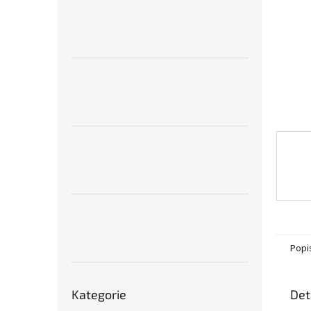
n
e
l
Popi
Přeskočit
Det
Kategorie
kategorie