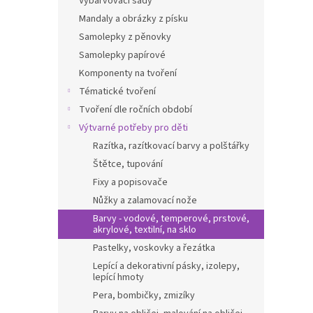
Vybarvovací sady
Mandaly a obrázky z písku
Samolepky z pěnovky
Samolepky papírové
Komponenty na tvoření
Tématické tvoření
Tvoření dle ročních období
Výtvarné potřeby pro děti
Razítka, razítkovací barvy a polštářky
Štětce, tupování
Fixy a popisovače
Nůžky a zalamovací nože
Barvy - vodové, temperové, prstové,
akrylové, textilní, na sklo
Pastelky, voskovky a řezátka
Lepící a dekorativní pásky, izolepy,
lepící hmoty
Pera, bombičky, zmizíky