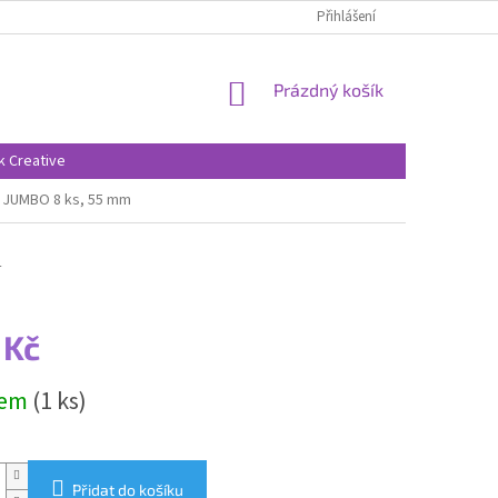
Přihlášení
NÁKUPNÍ
Prázdný košík
KOŠÍK
k Creative
 JUMBO 8 ks, 55 mm
4
 Kč
dem
(1 ks)
Přidat do košíku