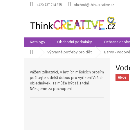
Přejít
+420 737 214 875
obchod@thinkcreative.cz
na
obsah
Katalogy
Obchodní podmínky
Ochrana osobn
Domů
Výtvarné potřeby pro děti
Barvy - vodové
P
Vod
o
Vážení zákazníci, v letních měsících prosím
s
počítejte s delší dobou pro vyřízení Vašich
Akce
t
objednávek. Ta může být až 14dní.
r
Děkujeme za pochopení.
a
n
n
í
p
a