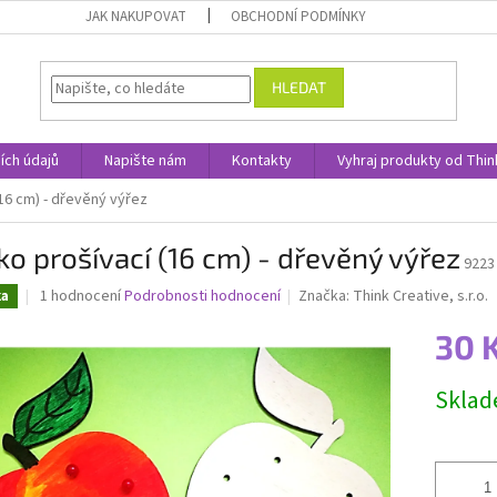
JAK NAKUPOVAT
OBCHODNÍ PODMÍNKY
HLEDAT
ích údajů
Napište nám
Kontakty
Vyhraj produkty od Thin
(16 cm) - dřevěný výřez
ko prošívací (16 cm) - dřevěný výřez
9223
Průměrné
1 hodnocení
Podrobnosti hodnocení
Značka:
Think Creative, s.r.o.
ka
hodnocení
produktu
30 
je
5,0
Měrná
Skla
z
cena:
5
hvězdiček.