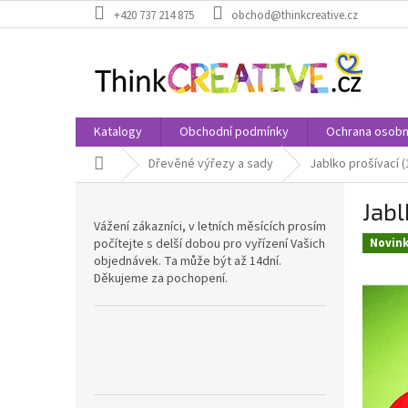
Přejít
+420 737 214 875
obchod@thinkcreative.cz
na
obsah
Katalogy
Obchodní podmínky
Ochrana osobn
Domů
Dřevěné výřezy a sady
Jablko prošívací 
P
Jabl
o
Vážení zákazníci, v letních měsících prosím
s
počítejte s delší dobou pro vyřízení Vašich
Novin
t
objednávek. Ta může být až 14dní.
r
Děkujeme za pochopení.
a
n
n
í
p
a