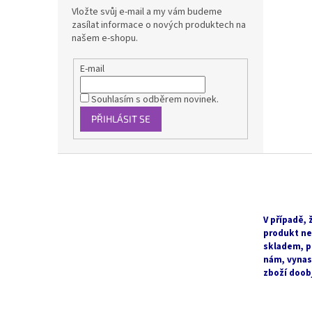
Vložte svůj e-mail a my vám budeme
zasílat informace o nových produktech na
našem e-shopu.
E-mail
Souhlasím s odběrem novinek.
PŘIHLÁSIT SE
Z
á
p
a
t
V případě, 
produkt ne
í
skladem, p
nám, vyna
zboží doob