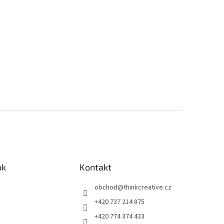
ok
Kontakt
obchod
@
thinkcreative.cz
+420 737 214 875
+420 774 374 433