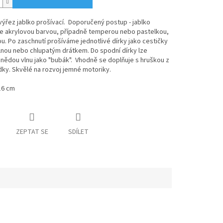
ýřez jablko prošívací. Doporučený postup - jablko
e akrylovou barvou, případně temperou nebo pastelkou,
. Po zaschnutí prošíváme jednotlivé dírky jako cestičky
lnou nebo chlupatým drátkem. Do spodní dírky lze
hnědou vlnu jako "bubák". Vhodně se doplňuje s hruškou z
dky. Skvělé na rozvoj jemné motoriky.
16 cm
ZEPTAT SE
SDÍLET