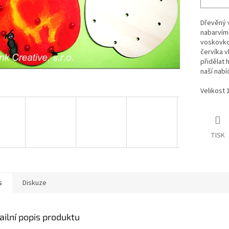
Dřevěný v
nabarvím
voskovkou
červíka v
přidělat 
naší nabí
Velikost 
TISK
s
Diskuze
ailní popis produktu