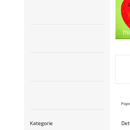
n
e
l
Popi
Přeskočit
Det
Kategorie
kategorie