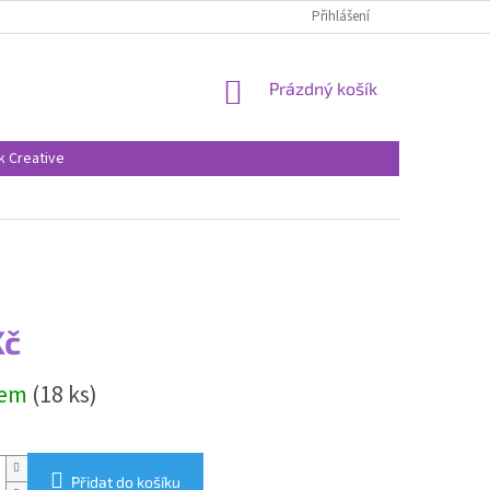
Přihlášení
NÁKUPNÍ
Prázdný košík
KOŠÍK
k Creative
Kč
dem
(18 ks)
Přidat do košíku