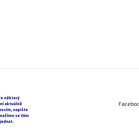
že některý
Facebo
ní aktuálně
rosím, napište
snažíme se Vám
jednat.