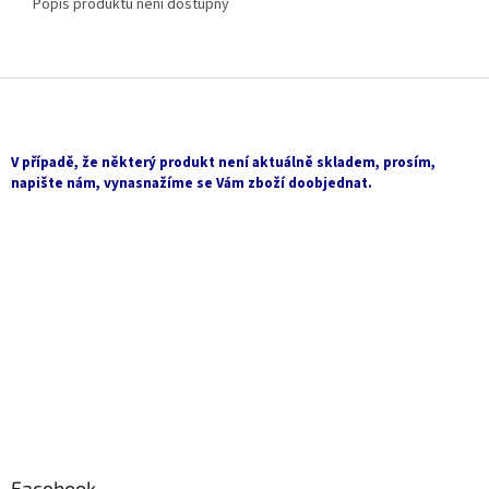
Popis produktu není dostupný
Z
á
p
a
V případě, že některý produkt není aktuálně skladem, prosím,
t
napište nám, vynasnažíme se Vám zboží doobjednat.
í
Facebook