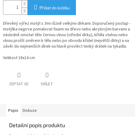
Přidat do košíku
Dřevěný výřez motýl s 3mi různě velkými dírkami. Doporučený postup -
motýlka nejprve pomalovat fixami na dřevo nebo akrylovými barvami a
následně omotat tělo černou vlnou (střední dírky), křídla stuhou nebo
vlnou prošít směrem k tělu nebo po obvodu křídel (největší dírky) a na
závěr do nejmenších dírek na hlavě provléct tenký drátek na tykadla.
Velikost 18x14 cm
ZEPTAT SE
SDÍLET
Popis
Diskuze
Detailní popis produktu