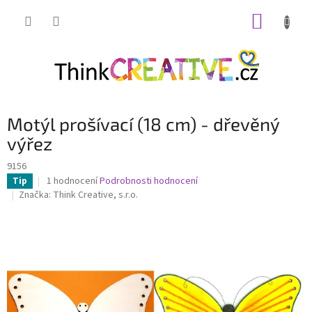
Přejít
NÁKUP
na
obsah
KOŠÍK
Motýl prošívací (18 cm) - dřevěný
výřez
9156
Průměrné
1 hodnocení
Podrobnosti hodnocení
Tip
hodnocení
Značka:
Think Creative, s.r.o.
produktu
je
5,0
z
5
hvězdiček.