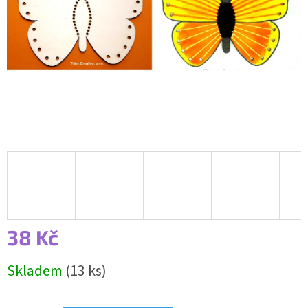
38 Kč
Měrná
Skladem
(13 ks)
cena: