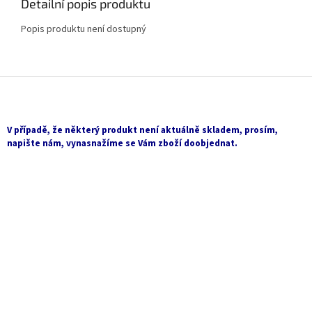
Detailní popis produktu
Popis produktu není dostupný
Z
á
p
a
V případě, že některý produkt není aktuálně skladem, prosím,
t
napište nám, vynasnažíme se Vám zboží doobjednat.
í