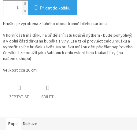
Přidat do košíku
Hruška je vyrobena z tuhého oboustranně bílého kartonu.
V horní části má dírku na přidělání listu (idálně nýtkem - bude pohyblivý)
a v dolní části dírku na bubáka z vlny. Lze také provléct celou hrušku a
vytvořit z více hrušek závěs. Na hrušku můžou děti přidělat papírového
červíka. Lze použít jako šablonu k obkreslení či na foukací fixy ( na
našem eshopu)
Velikost cca 20 cm.
ZEPTAT SE
SDÍLET
Popis
Diskuze