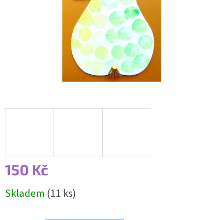
150 Kč
Měrná
Skladem
(11 ks)
cena: