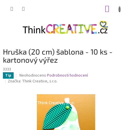
Přejít
NÁKUP
na
obsah
KOŠÍK
Hruška (20 cm) šablona - 10 ks -
kartonový výřez
3333
Průměrné
Neohodnoceno
Podrobnosti hodnocení
Tip
hodnocení
Značka:
Think Creative, s.r.o.
produktu
je
0,0
z
5
hvězdiček.