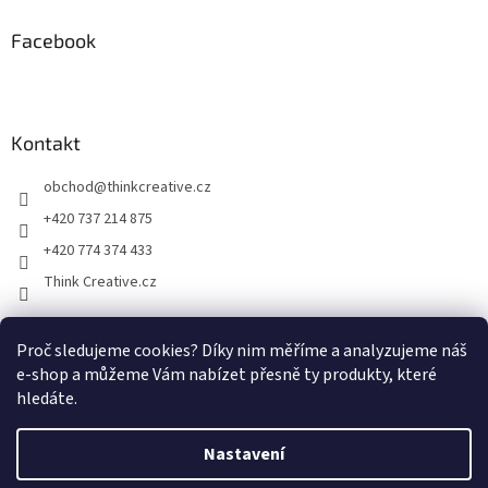
Facebook
Kontakt
obchod
@
thinkcreative.cz
+420 737 214 875
+420 774 374 433
Think Creative.cz
Proč sledujeme cookies? Díky nim měříme a analyzujeme náš
Zboží.cz
Heureka.cz
Facebook
e-shop a můžeme Vám nabízet přesně ty produkty, které
hledáte.
Nastavení
Vytvořil Shoptet