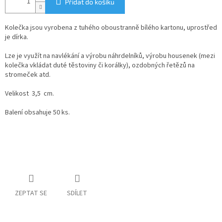
Přidat do košíku
Kolečka jsou vyrobena z tuhého oboustranně bílého kartonu, uprostřed
je dírka.
Lze je využít na navlékání a výrobu náhrdelníků, výrobu housenek (mezi
kolečka vkládat duté těstoviny či korálky), ozdobných řetězů na
stromeček atd.
Velikost 3,5 cm.
Balení obsahuje 50 ks.
ZEPTAT SE
SDÍLET