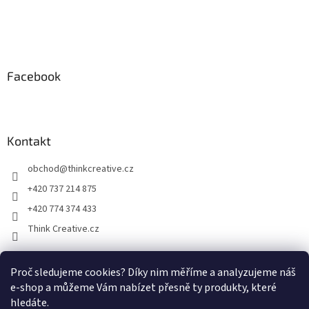
Facebook
Kontakt
obchod
@
thinkcreative.cz
+420 737 214 875
+420 774 374 433
Think Creative.cz
Proč sledujeme cookies? Díky nim měříme a analyzujeme náš
Zboží.cz
Heureka.cz
Facebook
e-shop a můžeme Vám nabízet přesně ty produkty, které
hledáte.