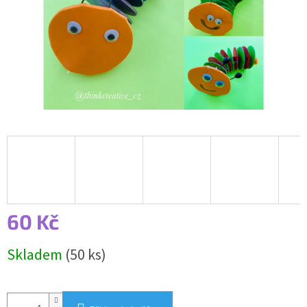
60 Kč
Měrná
Skladem
(50 ks)
cena: