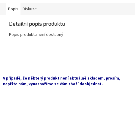
Popis
Diskuze
Detailní popis produktu
Popis produktu není dostupný
Z
á
p
a
V případě, že některý produkt není aktuálně skladem, prosím,
t
napište nám, vynasnažíme se Vám zboží doobjednat.
í