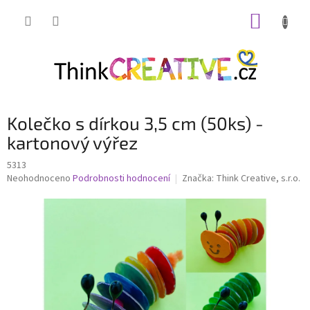
Přejít
NÁKUP
na
obsah
KOŠÍK
Kolečko s dírkou 3,5 cm (50ks) -
kartonový výřez
5313
Průměrné
Neohodnoceno
Podrobnosti hodnocení
Značka:
Think Creative, s.r.o.
hodnocení
produktu
je
0,0
z
5
hvězdiček.