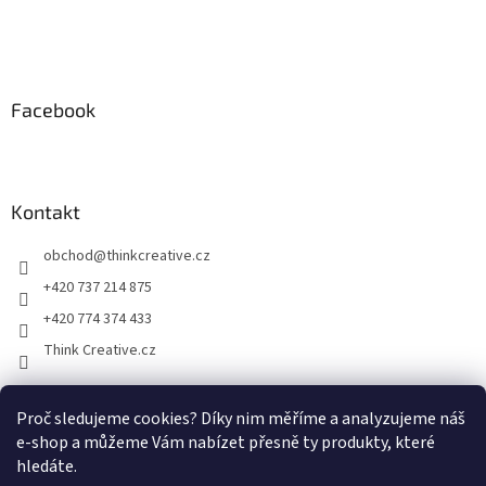
Facebook
Kontakt
obchod
@
thinkcreative.cz
+420 737 214 875
+420 774 374 433
Think Creative.cz
Proč sledujeme cookies? Díky nim měříme a analyzujeme náš
Zboží.cz
Heureka.cz
Facebook
e-shop a můžeme Vám nabízet přesně ty produkty, které
hledáte.