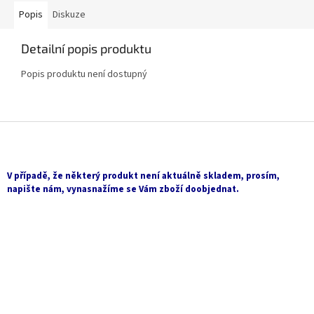
Popis
Diskuze
Detailní popis produktu
Popis produktu není dostupný
Z
á
p
a
V případě, že některý produkt není aktuálně skladem, prosím,
t
napište nám, vynasnažíme se Vám zboží doobjednat.
í