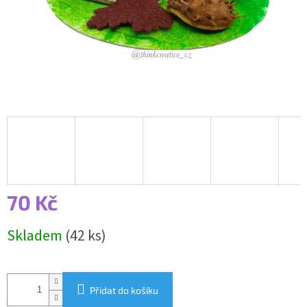
70 Kč
Měrná
Skladem
(42 ks)
cena:
Přidat do košíku