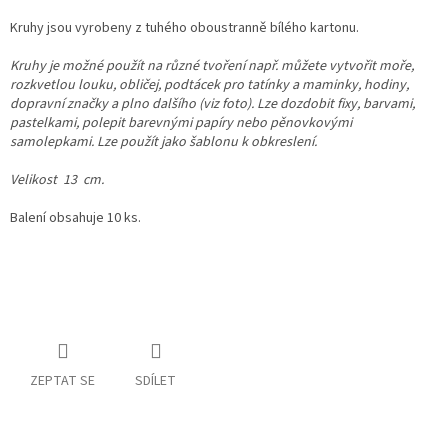
Kruhy jsou vyrobeny z tuhého oboustranně bílého kartonu.
Kruhy je možné použít na různé tvoření např. můžete vytvořit moře,
rozkvetlou louku, obličej, podtácek pro tatínky a maminky, hodiny,
dopravní značky a plno dalšího (viz foto). Lze dozdobit fixy, barvami,
pastelkami, polepit barevnými papíry nebo pěnovkovými
samolepkami. Lze použít jako šablonu k obkreslení.
Velikost 13 cm.
Balení obsahuje 10 ks.
ZEPTAT SE
SDÍLET