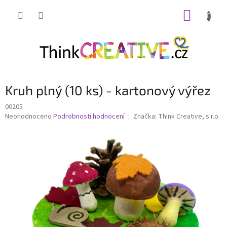
Přejít
NÁKUP
na
obsah
KOŠÍK
Kruh plný (10 ks) - kartonový výřez
00205
Průměrné
Neohodnoceno
Podrobnosti hodnocení
Značka:
Think Creative, s.r.o.
hodnocení
produktu
je
0,0
z
5
hvězdiček.