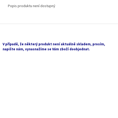
Popis produktu není dostupný
Z
á
p
a
V případě, že některý produkt není aktuálně skladem, prosím,
t
napište nám, vynasnažíme se Vám zboží doobjednat.
í