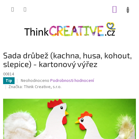
Přejít
NÁKUP
na
obsah
KOŠÍK
Sada drůbež (kachna, husa, kohout,
slepice) - kartonový výřez
00814
Průměrné
Neohodnoceno
Podrobnosti hodnocení
Tip
hodnocení
Značka:
Think Creative, s.r.o.
produktu
je
0,0
z
5
hvězdiček.