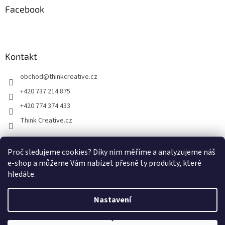
Facebook
Kontakt
obchod
@
thinkcreative.cz
+420 737 214 875
+420 774 374 433
Think Creative.cz
Proč sledujeme cookies? Díky nim měříme a analyzujeme náš
Zboží.cz
Heureka.cz
Facebook
e-shop a můžeme Vám nabízet přesně ty produkty, které
hledáte.
Nastavení
Vytvořil Shoptet