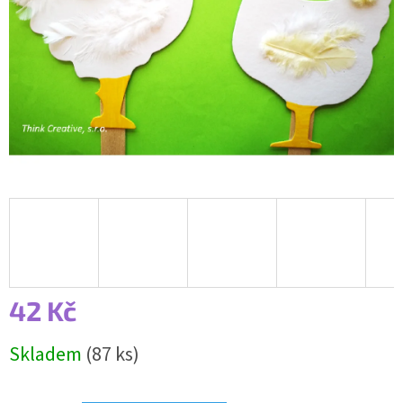
42 Kč
Měrná
Skladem
(87 ks)
cena: