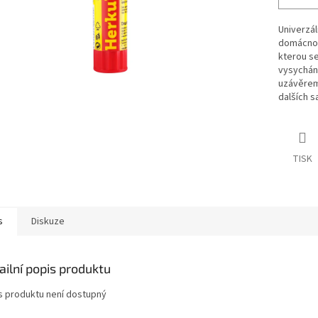
Univerzál
domácnost
kterou se
vysychán
uzávěrem.
dalších s
TISK
s
Diskuze
ailní popis produktu
s produktu není dostupný