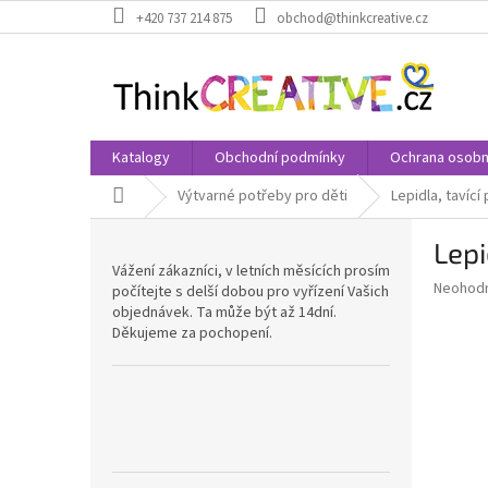
Přejít
+420 737 214 875
obchod@thinkcreative.cz
na
obsah
Katalogy
Obchodní podmínky
Ochrana osobn
Domů
Výtvarné potřeby pro děti
Lepidla, tavící
P
Lep
o
Vážení zákazníci, v letních měsících prosím
s
Průměr
Neohod
počítejte s delší dobou pro vyřízení Vašich
t
hodnoce
objednávek. Ta může být až 14dní.
r
produkt
Děkujeme za pochopení.
a
je
0,0
n
z
n
5
í
hvězdič
p
a