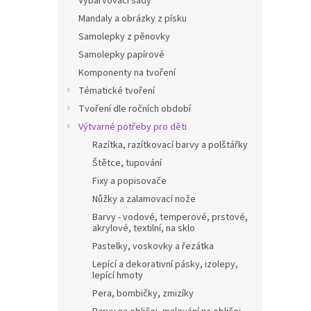
Vybarvovací sady
Mandaly a obrázky z písku
Samolepky z pěnovky
Samolepky papírové
Komponenty na tvoření
Tématické tvoření
Tvoření dle ročních období
Výtvarné potřeby pro děti
Razítka, razítkovací barvy a polštářky
Štětce, tupování
Fixy a popisovače
Nůžky a zalamovací nože
Barvy - vodové, temperové, prstové,
akrylové, textilní, na sklo
Pastelky, voskovky a řezátka
Lepící a dekorativní pásky, izolepy,
lepící hmoty
Pera, bombičky, zmizíky