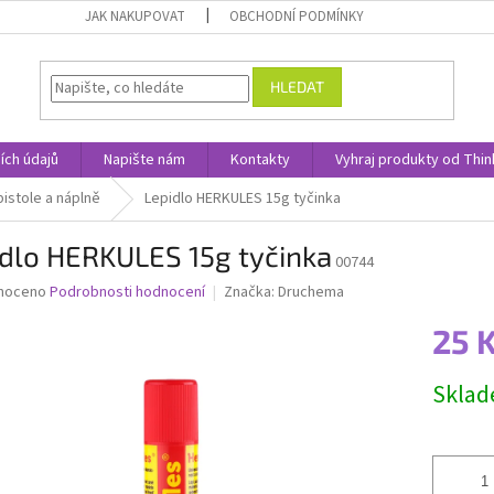
JAK NAKUPOVAT
OBCHODNÍ PODMÍNKY
HLEDAT
ích údajů
Napište nám
Kontakty
Vyhraj produkty od Thin
 pistole a náplně
Lepidlo HERKULES 15g tyčinka
idlo HERKULES 15g tyčinka
00744
né
noceno
Podrobnosti hodnocení
Značka:
Druchema
ní
25 
u
Měrná
Skla
cena:
ek.