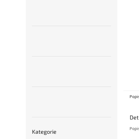
n
e
l
Popi
Det
Přeskočit
Popi
Kategorie
kategorie