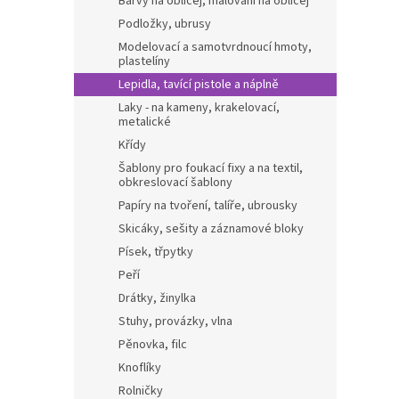
Barvy na obličej, malování na obličej
Podložky, ubrusy
Modelovací a samotvrdnoucí hmoty,
plastelíny
Lepidla, tavící pistole a náplně
Laky - na kameny, krakelovací,
metalické
Křídy
Šablony pro foukací fixy a na textil,
obkreslovací šablony
Papíry na tvoření, talíře, ubrousky
Skicáky, sešity a záznamové bloky
Písek, třpytky
Peří
Drátky, žinylka
Stuhy, provázky, vlna
Pěnovka, filc
Knoflíky
Rolničky