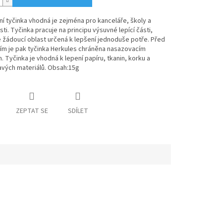
ní tyčinka vhodná je zejména pro kanceláře, školy a
i. Tyčinka pracuje na principu výsuvné lepící části,
 žádoucí oblast určená k lepšení jednoduše potře. Před
ím je pak tyčinka Herkules chráněna nasazovacím
 Tyčinka je vhodná k lepení papíru, tkanin, korku a
avých materiálů. Obsah:15g
ZEPTAT SE
SDÍLET