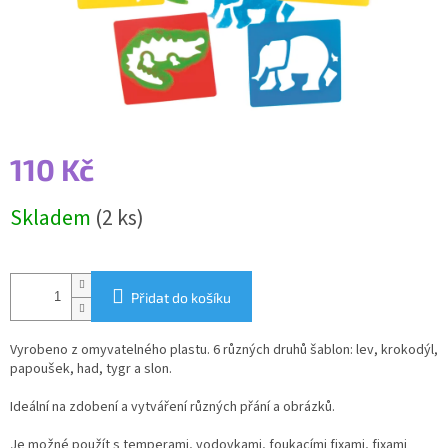
110 Kč
Měrná
Skladem
(2 ks)
cena:
Přidat do košíku
Vyrobeno z omyvatelného plastu. 6 různých druhů šablon: lev, krokodýl,
papoušek, had, tygr a slon.
Ideální na zdobení a vytváření různých přání a obrázků.
Je možné použít s temperami, vodovkami, foukacími fixami, fixami