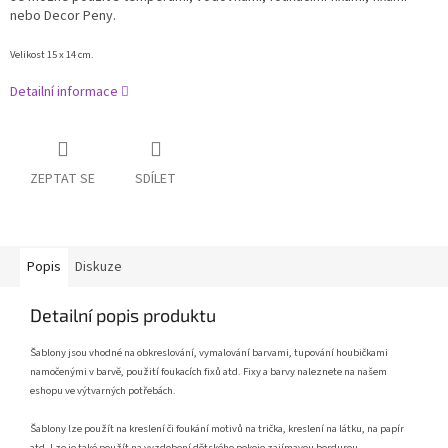
nebo Decor Peny.
Velikost 15 x 14 cm.
Detailní informace
ZEPTAT SE
SDÍLET
Popis
Diskuze
Detailní popis produktu
Šablony jsou vhodné na obkreslování, vymalování barvami, tupování houbičkami
namočenými v barvě, použití foukacích fixů atd. Fixy a barvy naleznete na našem
eshopu ve výtvarných potřebách.
Šablony lze použít na kreslení či foukání motivů na trička, kreslení na látku, na papír
atd. Lze je také použít na vyzdobení dětského pokoje zajímavou bordurou.