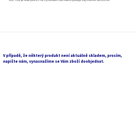
Z
á
p
a
V případě, že některý produkt není aktuálně skladem, prosím,
t
napište nám, vynasnažíme se Vám zboží doobjednat.
í