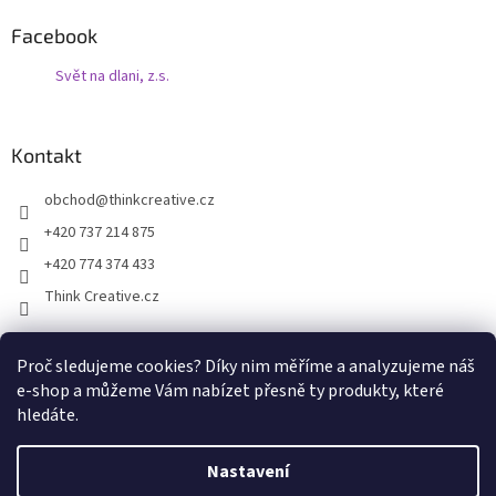
Facebook
Svět na dlani, z.s.
Kontakt
obchod
@
thinkcreative.cz
+420 737 214 875
+420 774 374 433
Think Creative.cz
Proč sledujeme cookies? Díky nim měříme a analyzujeme náš
Zboží.cz
Heureka.cz
Facebook
e-shop a můžeme Vám nabízet přesně ty produkty, které
hledáte.
Nastavení
Vytvořil Shoptet