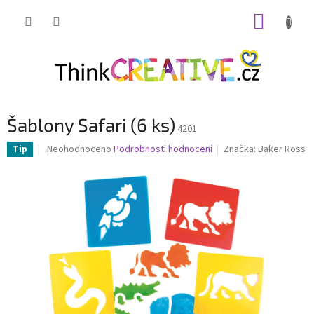
Přejít
NÁKUP
na
obsah
KOŠÍK
Šablony Safari (6 ks)
4201
Průměrné
Neohodnoceno
Podrobnosti hodnocení
Značka:
Baker Ross
Tip
hodnocení
produktu
je
0,0
z
5
hvězdiček.