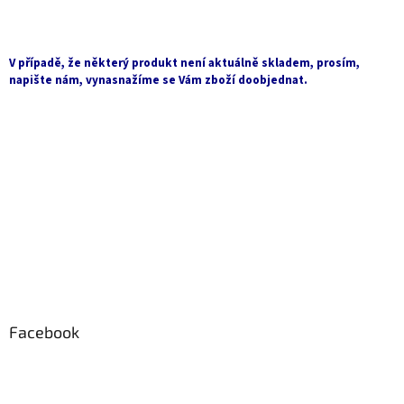
Z
á
p
a
V případě, že některý produkt není aktuálně skladem, prosím,
t
napište nám, vynasnažíme se Vám zboží doobjednat.
í
Facebook