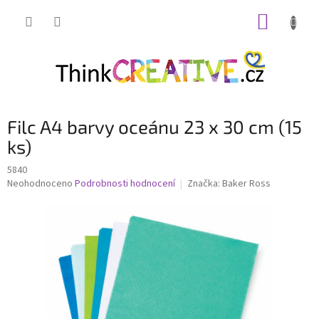
Přejít
NÁKUP
na
obsah
KOŠÍK
Filc A4 barvy oceánu 23 x 30 cm (15
ks)
5840
Průměrné
Neohodnoceno
Podrobnosti hodnocení
Značka:
Baker Ross
hodnocení
produktu
je
0,0
z
5
hvězdiček.