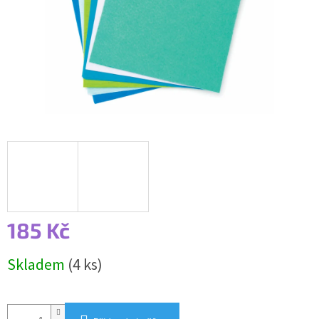
185 Kč
Měrná
Skladem
(4 ks)
cena: