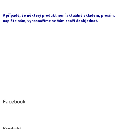
á
p
a
V případě, že některý produkt není aktuálně skladem, prosím,
t
napište nám, vynasnažíme se Vám zboží doobjednat.
í
Facebook
Kontakt