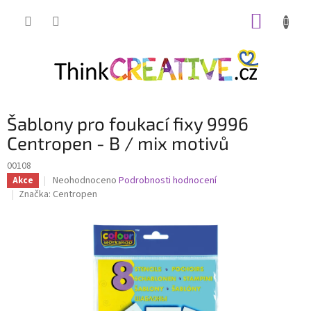
Přejít
NÁKUP
na
obsah
KOŠÍK
Šablony pro foukací fixy 9996
Centropen - B / mix motivů
00108
Průměrné
Neohodnoceno
Podrobnosti hodnocení
Akce
hodnocení
Značka:
Centropen
produktu
je
0,0
z
5
hvězdiček.