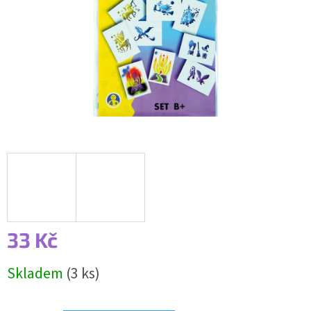
33 Kč
Měrná
Skladem
(3 ks)
cena: