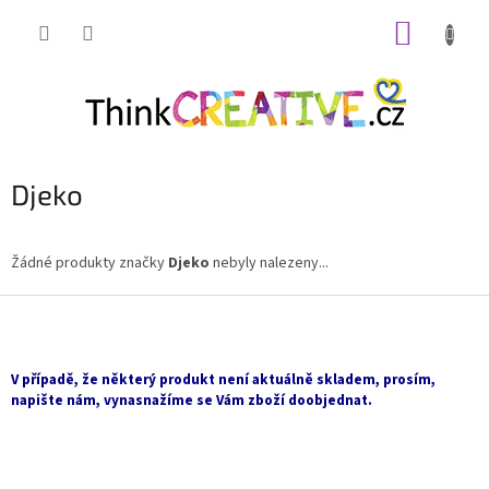
Přejít
NÁKUP
na
obsah
KOŠÍK
Djeko
Žádné produkty značky
Djeko
nebyly nalezeny...
Z
á
p
a
V případě, že některý produkt není aktuálně skladem, prosím,
t
napište nám, vynasnažíme se Vám zboží doobjednat.
í