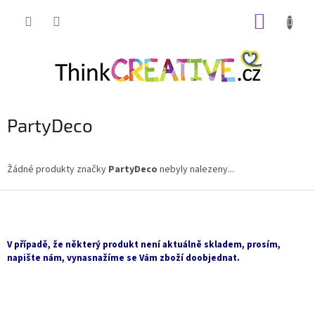
Přejít
NÁKUP
na
obsah
KOŠÍK
PartyDeco
Žádné produkty značky
PartyDeco
nebyly nalezeny...
Z
á
p
a
V případě, že některý produkt není aktuálně skladem, prosím,
t
napište nám, vynasnažíme se Vám zboží doobjednat.
í