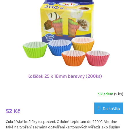
i
r
s
o
p
d
r
u
o
k
d
t
u
ů
k
t
ů
Košíček 25 x 18mm barevný (200ks)
Skladem
(5 ks)
Do košíku
52 Kč
Cukrářské košíčky na pečení. Odolné teplotám do 220°C. Vhodné
také na tvoření zejména dotváření kartonových výřezů jako šupiny