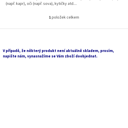
(např. kapr), oči (např. sova), kytičky atd....
1
položek celkem
O
v
l
Z
á
á
d
p
a
a
V případě, že některý produkt není aktuálně skladem, prosím,
c
t
napište nám, vynasnažíme se Vám zboží doobjednat.
í
í
p
r
v
k
y
v
ý
p
i
s
u