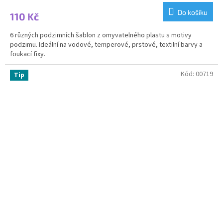
Do košíku
110 Kč
6 různých podzimních šablon z omyvatelného plastu s motivy
podzimu. Ideální na vodové, temperové, prstové, textilní barvy a
foukací fixy.
Kód:
00719
Tip