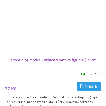
Čarodějnice modrá - skládací vatová figurka (29 cm)
Skladem
(2 ks)
Průměrné
hodnocení
produktu
Do košíku
72 Kč
je
5,0
Kromě obsahu balíčku budete potřebovat: disperzní lepidlo (např.
z
Herkule, Primo) nebo tavnou pistoli, nůžky, pravítko, červenou
5