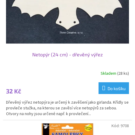
o
d
u
k
t
ů
Netopýr (24 cm) - dřevěný výřez
Skladem
(28 ks)
Průměrné
hodnocení
produktu
Do košíku
32 Kč
je
5,0
Dřevěný výřez netopýra je určený k zavěšení jako girlanda. Křídly se
z
provleče stužka, na kterou se zavěsí více netopýrů za sebou.
5
Otvory na nohy jsou určené např. k provlečení...
hvězdiček.
Kód:
9708