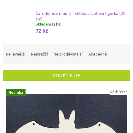
Čarodějnice modrá - skládací vatová figurka (29
cm)
Skladem
(2 ks)
72 Kč
Ř
a
Nejlevnější
Nejdražší
Nejprodávanější
Abecedně
z
e
n
OTEVŘÍT FILTR
í
p
V
Kód:
9922
r
Novinka
ý
o
p
d
i
u
s
k
p
t
r
ů