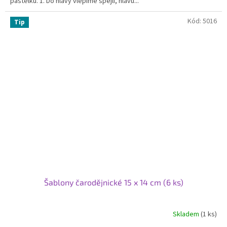
pastelku. 1. Do hlavy vlepíme špejli, hlavu...
hvězdiček.
Kód:
5016
Tip
Šablony čarodějnické 15 x 14 cm (6 ks)
Skladem
(1 ks)