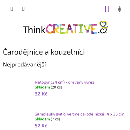
Přejít
NÁKUP
na
obsah
KOŠÍK
Čarodějnice a kouzelníci
Nejprodávanější
Netopýr (24 cm) - dřevěný výřez
Skladem
(28 ks)
32 Kč
Samolepky svítící ve tmě čarodějnické 14 x 25 cm
Skladem
(7 ks)
52 Kč