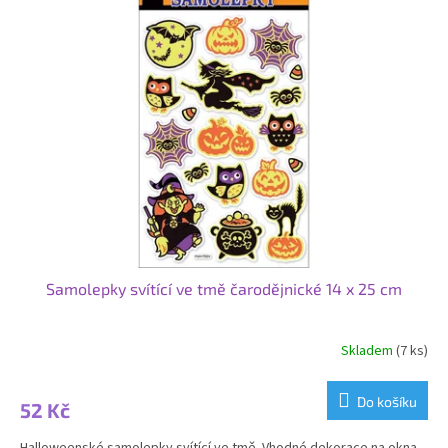
Samolepky svítící ve tmě čarodějnické 14 x 25 cm
Skladem
(7 ks)
Do košíku
52 Kč
Halloweenské samolepky svítící ve tmě. Vhodné dekorace na okna,