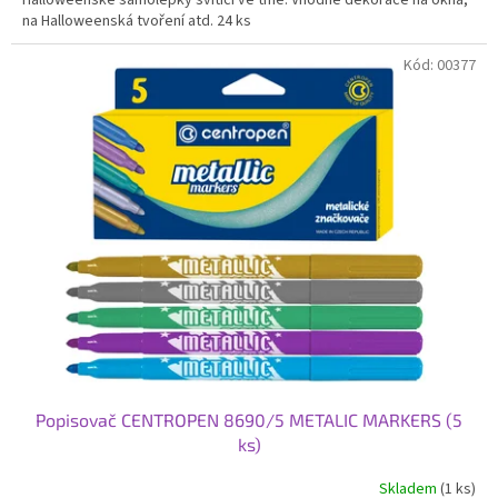
na Halloweenská tvoření atd. 24 ks
Kód:
00377
Popisovač CENTROPEN 8690/5 METALIC MARKERS (5
ks)
Skladem
(1 ks)