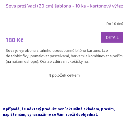
Sova prošívací (20 cm) šablona - 10 ks - kartonový výřez
Do 10 dnů
Průměrné
hodnocení
produktu
DETAIL
180 Kč
je
5,0
Sova je vyrobena z tuhého oboustranně bílého kartonu. Lze
z
dozdobit fixy, pomalovat pastelkami, barvami a kombinovat s peřím
5
(na našem eshopu). Oči lze zdůraznit košíčky na...
hvězdiček.
8
položek celkem
O
v
l
Z
á
á
d
p
a
a
V případě, že některý produkt není aktuálně skladem, prosím,
c
t
napište nám, vynasnažíme se Vám zboží doobjednat.
í
í
p
r