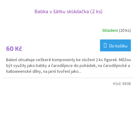
Babka v šátku skládačka (2 ks)
Skladem
(20 ks)
Do košíku
60 Kč
Balení obsahuje veškeré komponenty ke složení 2 ks figurek. Můžou
být využity jako babky a čarodějnice do pohádek, na čarodějnické a
halloweenské dílny, na jarní tvoření jako...
Kód:
8808