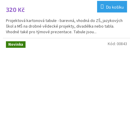
Do košíku
320 Kč
Projektová kartonová tabule - barevná, vhodná do ZŠ, jazykových
škol a MŠ na drobné vědecké projekty, divadélka nebo tabla.
Vhodné také pro týmové prezentace. Tabule jsou...
Kód:
00843
Novinka