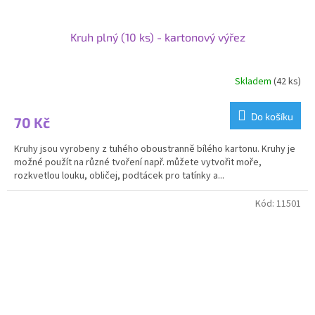
Kruh plný (10 ks) - kartonový výřez
Skladem
(42 ks)
Do košíku
70 Kč
Kruhy jsou vyrobeny z tuhého oboustranně bílého kartonu. Kruhy je
možné použít na různé tvoření např. můžete vytvořit moře,
rozkvetlou louku, obličej, podtácek pro tatínky a...
Kód:
11501