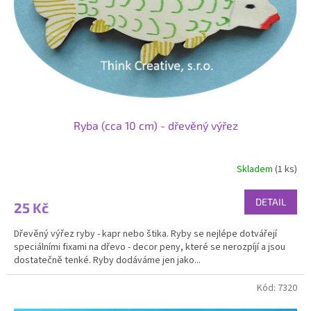
o
d
u
k
t
ů
Ryba (cca 10 cm) - dřevěný výřez
Skladem
(1 ks)
DETAIL
25 Kč
Dřevěný výřez ryby - kapr nebo štika. Ryby se nejlépe dotvářejí
speciálními fixami na dřevo - decor peny, které se nerozpíjí a jsou
dostatečně tenké. Ryby dodáváme jen jako...
Kód:
7320