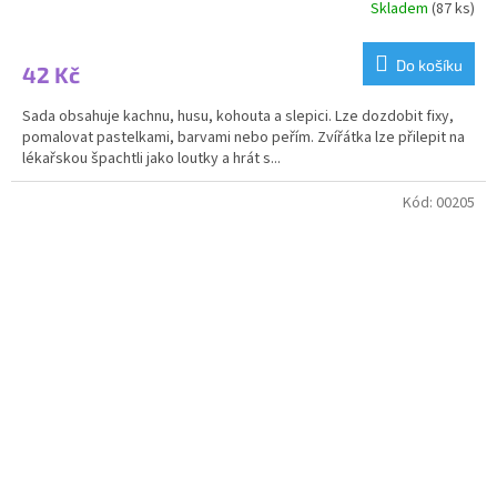
Skladem
(87 ks)
Do košíku
42 Kč
Sada obsahuje kachnu, husu, kohouta a slepici. Lze dozdobit fixy,
pomalovat pastelkami, barvami nebo peřím. Zvířátka lze přilepit na
lékařskou špachtli jako loutky a hrát s...
Kód:
00205