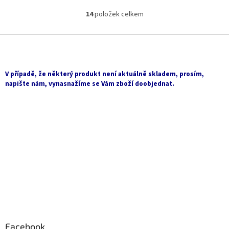
14
položek celkem
O
v
l
Z
á
á
d
p
a
a
V případě, že některý produkt není aktuálně skladem, prosím,
c
t
napište nám, vynasnažíme se Vám zboží doobjednat.
í
í
p
r
v
k
y
v
ý
p
i
s
u
Facebook