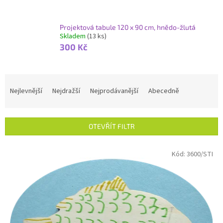
Projektová tabule 120 x 90 cm, hnědo-žlutá
Skladem
(13 ks)
300 Kč
Ř
a
Nejlevnější
Nejdražší
Nejprodávanější
Abecedně
z
e
n
OTEVŘÍT FILTR
í
p
V
Kód:
3600/STI
r
ý
o
p
d
i
u
s
k
p
t
r
ů