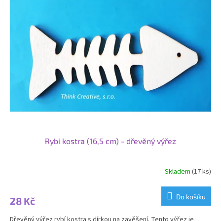
Rybí kostra (16,5 cm) - dřevěný výřez
Skladem
(17 ks)
Do košíku
28 Kč
Dřevěný výřez rybí kostra s dírkou na zavěšení. Tento výřez je