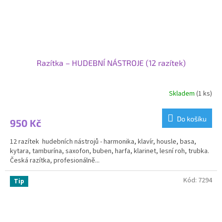
Razítka – HUDEBNÍ NÁSTROJE (12 razítek)
Skladem
(1 ks)
Průměrné
hodnocení
produktu
Do košíku
950 Kč
je
4,5
12 razítek hudebních nástrojů - harmonika, klavír, housle, basa,
z
kytara, tamburína, saxofon, buben, harfa, klarinet, lesní roh, trubka.
5
Česká razítka, profesionálně...
hvězdiček.
Kód:
7294
Tip