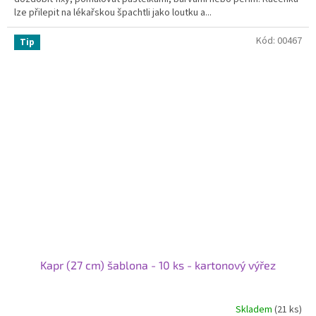
lze přilepit na lékařskou špachtli jako loutku a...
Kód:
00467
Tip
Kapr (27 cm) šablona - 10 ks - kartonový výřez
Skladem
(21 ks)
Průměrné