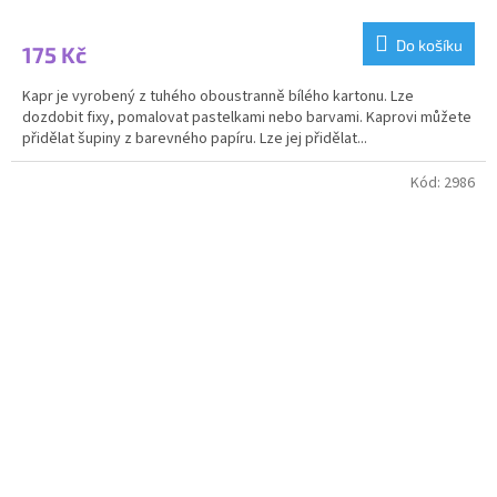
hodnocení
produktu
Do košíku
175 Kč
je
4,0
Kapr je vyrobený z tuhého oboustranně bílého kartonu. Lze
z
dozdobit fixy, pomalovat pastelkami nebo barvami. Kaprovi můžete
5
přidělat šupiny z barevného papíru. Lze jej přidělat...
hvězdiček.
Kód:
2986