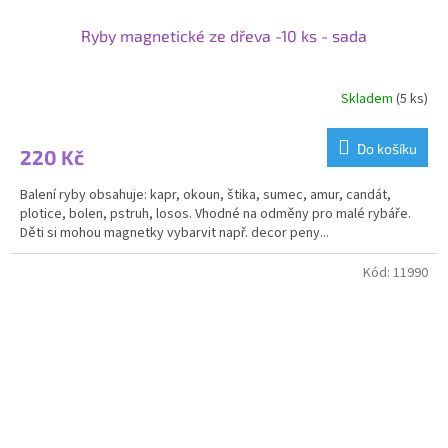
Ryby magnetické ze dřeva -10 ks - sada
Skladem
(5 ks)
Do košíku
220 Kč
Balení ryby obsahuje: kapr, okoun, štika, sumec, amur, candát,
plotice, bolen, pstruh, losos. Vhodné na odměny pro malé rybáře.
Děti si mohou magnetky vybarvit např. decor peny...
Kód:
11990