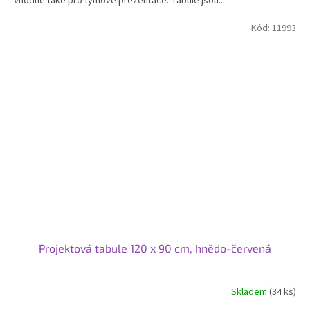
Vhodné také pro týmové prezentace. Tabule jsou...
Kód:
11993
Projektová tabule 120 x 90 cm, hnědo-červená
Skladem
(34 ks)