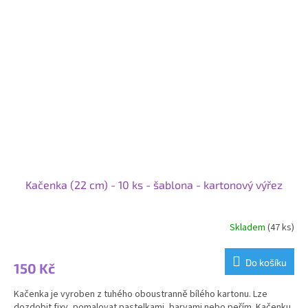
Kačenka (22 cm) - 10 ks - šablona - kartonový výřez
Skladem
(47 ks)
Do košíku
150 Kč
Kačenka je vyroben z tuhého oboustranně bílého kartonu. Lze
dozdobit fixy, pomalovat pastelkami, barvami nebo peřím. Kačenku