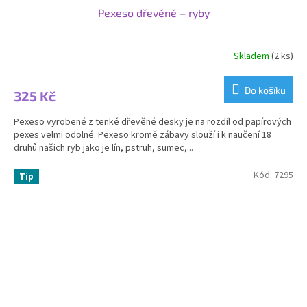
Pexeso dřevěné – ryby
Skladem
(2 ks)
Do košíku
325 Kč
Pexeso vyrobené z tenké dřevěné desky je na rozdíl od papírových
pexes velmi odolné. Pexeso kromě zábavy slouží i k naučení 18
druhů našich ryb jako je lín, pstruh, sumec,...
Kód:
7295
Tip