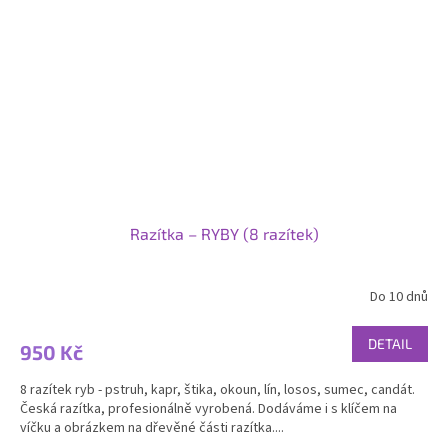
Razítka – RYBY (8 razítek)
Do 10 dnů
DETAIL
950 Kč
8 razítek ryb - pstruh, kapr, štika, okoun, lín, losos, sumec, candát.
Česká razítka, profesionálně vyrobená. Dodáváme i s klíčem na
víčku a obrázkem na dřevěné části razítka....