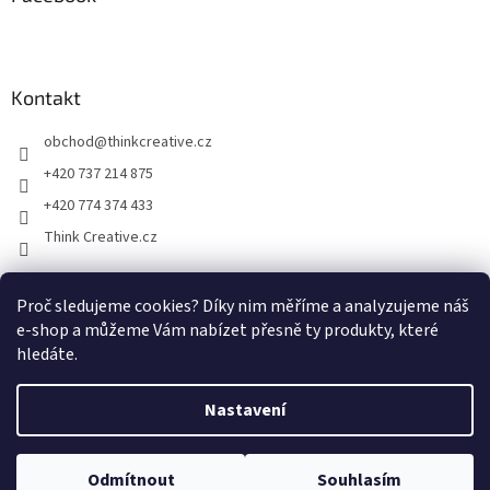
Kontakt
obchod
@
thinkcreative.cz
+420 737 214 875
+420 774 374 433
Think Creative.cz
Proč sledujeme cookies? Díky nim měříme a analyzujeme náš
Zboží.cz
Heureka.cz
Facebook
e-shop a můžeme Vám nabízet přesně ty produkty, které
hledáte.
Nastavení
Vytvořil Shoptet
Odmítnout
Souhlasím
Copyright 2026
Svět na dlani, z.s.
. Všechna práva vyhrazena.