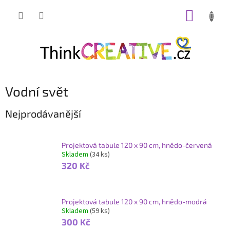
Přejít
NÁKUP
na
obsah
KOŠÍK
Vodní svět
Nejprodávanější
Projektová tabule 120 x 90 cm, hnědo-červená
Skladem
(34 ks)
320 Kč
Projektová tabule 120 x 90 cm, hnědo-modrá
Skladem
(59 ks)
300 Kč