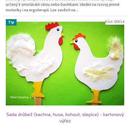
určený k omotávání vlnou nebo bavlnkami. Ideální na rozvoj jemné
motoriky i na ergoterapii. Lze zavěsit na...
Kód:
00814
Tip
Sada drůbež (kachna, husa, kohout, slepice) - kartonový
výřez