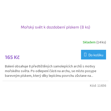
Mořský svět k dozdobení pískem (8 ks)
Skladem
(14 ks)
Do košíku
165 Kč
Balení obsahuje 8 předtištěných samolepících archů s motivy
mořského světa. Po odlepení části na archu, se místo posype
barevným pískem, který díky lepícímu povrchu zůstane na...
Kód:
11656