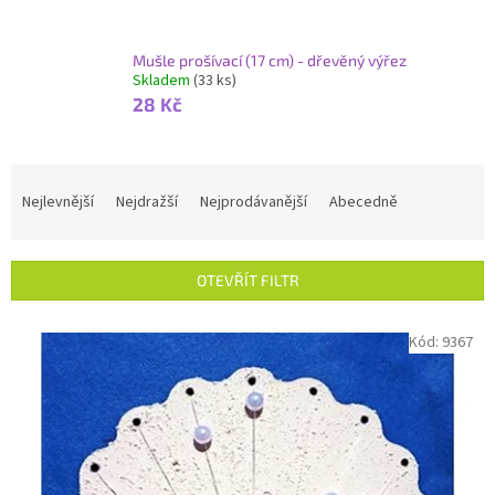
Mušle prošívací (17 cm) - dřevěný výřez
Skladem
(33 ks)
28 Kč
Ř
a
Nejlevnější
Nejdražší
Nejprodávanější
Abecedně
z
e
n
OTEVŘÍT FILTR
í
p
V
Kód:
9367
r
ý
o
p
d
i
u
s
k
p
t
r
ů