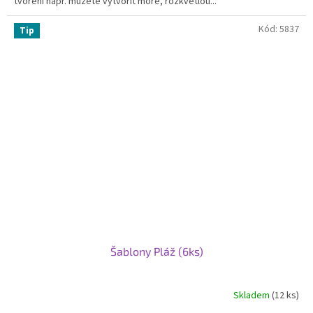
tvoření např. můžete vytvořit moře, rozkvetlou...
Kód:
5837
Tip
Šablony Pláž (6ks)
Skladem
(12 ks)