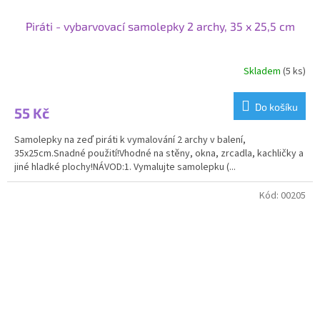
Piráti - vybarvovací samolepky 2 archy, 35 x 25,5 cm
Skladem
(5 ks)
Do košíku
55 Kč
Samolepky na zeď piráti k vymalování 2 archy v balení,
35x25cm.Snadné použití!Vhodné na stěny, okna, zrcadla, kachličky a
jiné hladké plochy!NÁVOD:1. Vymalujte samolepku (...
Kód:
00205