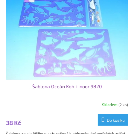
Šablona Oceán Koh-i-noor 9820
Skladem
(2 ks)
Do košíku
38 Kč
Šablona ze silnějšího plastu určená k obkreslování mořských zvířat,