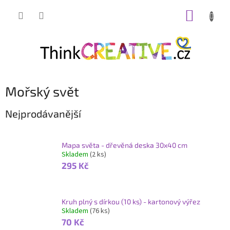
Přejít
NÁKUP
na
obsah
KOŠÍK
Mořský svět
Nejprodávanější
Mapa světa - dřevěná deska 30x40 cm
Skladem
(2 ks)
295 Kč
Kruh plný s dírkou (10 ks) - kartonový výřez
Skladem
(76 ks)
70 Kč