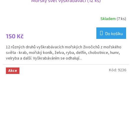
Mořský svět vyškrabávací (12 ks)
Skladem
(7 ks)
Průměrné
hodnocení
produktu
Do košíku
150 Kč
je
3,2
12 různých druhů vyškrabávacích mořských živočichů z mořského
z
světa - krab, mořský koník, želva, ryba, delfín, chobotnice, humr,
5
velryba a další. Vyškrabáváním se odhalují...
hvězdiček.
Kód:
9236
Akce