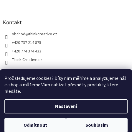
Kontakt
obchod
@
thinkcreative.cz
+420 737 214 875
+420 774 374 433
Think Creative.cz
Proč sledujeme cookies? Díky nim měříme a analyzujeme náš
Zboží.cz
Heureka.cz
Facebook
e-shop a můžeme Vám nabízet přesně ty produkty, které
hledáte.
Nastavení
Vytvořil Shoptet
Odmítnout
Souhlasím
Copyright 2026
Svět na dlani, z.s.
. Všechna práva vyhrazena.