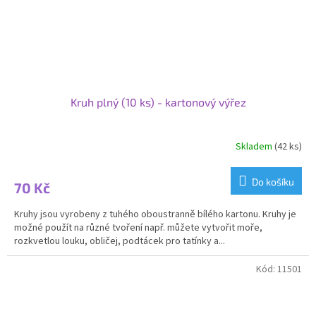
Kruh plný (10 ks) - kartonový výřez
Skladem
(42 ks)
Do košíku
70 Kč
Kruhy jsou vyrobeny z tuhého oboustranně bílého kartonu. Kruhy je
možné použít na různé tvoření např. můžete vytvořit moře,
rozkvetlou louku, obličej, podtácek pro tatínky a...
Kód:
11501