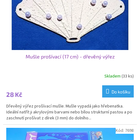
o
d
u
k
t
ů
Mušle prošívací (17 cm) - dřevěný výřez
Skladem
(33 ks)
Do košíku
28 Kč
Dřevěný výřez prošívací mušle. Mušle vypadá jako hřebenatka.
Ideální natřít ji akrylovými barvami nebo bílou strukturní pastou a po
zaschnutí prošívat z dírek (3 mm) do dolního...
Kód:
7698