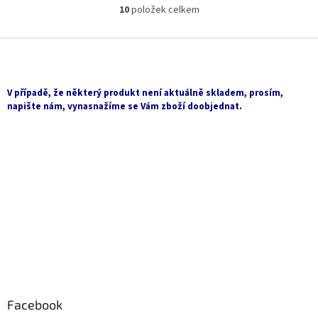
10
položek celkem
O
v
l
Z
á
á
d
p
a
a
V případě, že některý produkt není aktuálně skladem, prosím,
c
t
napište nám, vynasnažíme se Vám zboží doobjednat.
í
í
p
r
v
k
y
v
ý
p
i
s
u
Facebook