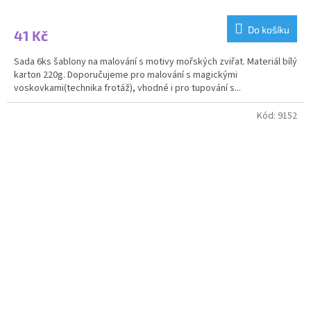
Do košíku
41 Kč
Sada 6ks šablony na malování s motivy mořských zviřat. Materiál bílý
karton 220g. Doporučujeme pro malování s magickými
voskovkami(technika frotáž), vhodné i pro tupování s...
Kód:
9152