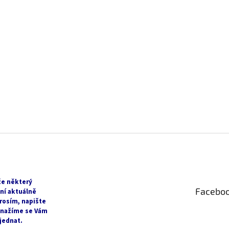
že některý
Facebo
ní aktuálně
rosím, napište
snažíme se Vám
jednat.