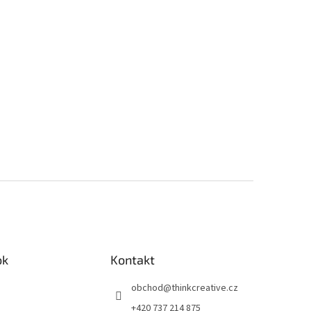
ok
Kontakt
obchod
@
thinkcreative.cz
+420 737 214 875