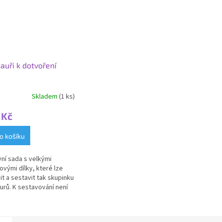
auři k dotvoření
Skladem
(1 ks)
 Kč
o košíku
vní sada s velkými
ovými dílky, které lze
it a sestavit tak skupinku
urů. K sestavování není
a lepidlo. Montáž bez
a nebo nůžek díky...