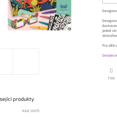
Designov
Designový
ilustrace
jedné str
dotvoření
Pro děti o
Detailní 
TISK
sející produkty
Kód:
10375