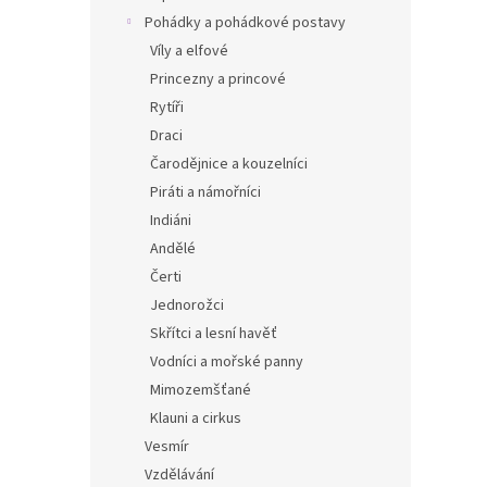
Pohádky a pohádkové postavy
Víly a elfové
Princezny a princové
Rytíři
Draci
Čarodějnice a kouzelníci
Piráti a námořníci
Indiáni
Andělé
Čerti
Jednorožci
Skřítci a lesní havěť
Vodníci a mořské panny
Mimozemšťané
Klauni a cirkus
Vesmír
Vzdělávání