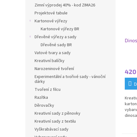
Zimní výprodej 40% - kod ZIMA26
Projektové tabule
Kartonové výřezy
Kartonové výřezy BR
Dřevěné výřezy a sady
Dinos
Dřevěné sady BR
Vatové tvary a sady
Kreativní balíčky
Narozeninové tvoření
420
Experimentální a tvořivé sady - vánoční
dárky
D
Tvoření z filcu
Razítka
Kreati
karton
Děrovačky
vybarv
Kreativní sady z pěnovky
dinosa
potřeb
Kreativní sady z textilu
lepidl
Vyškrabávací sady