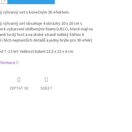
ý výtvarný set s konečným 3D efektem.
 výtvarný set obsahuje 4 obrázky 20 x 20 cm s
mi k vybarvení oblíbenými fixami DJECO, které mají na
aně tvrdý hrot a na druhé straně měkký štětec k
 i těch nejmenších detailů a jedny brýle pro 3D efekt.
d 7 -13 let. Velikost balení 23,5 x 23 x 4 cm.
informace
ZEPTAT SE
SDÍLET