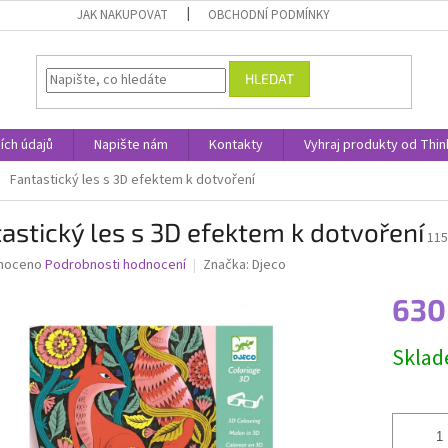
JAK NAKUPOVAT
OBCHODNÍ PODMÍNKY
HLEDAT
ích údajů
Napište nám
Kontakty
Vyhraj produkty od Thin
Fantastický les s 3D efektem k dotvoření
astický les s 3D efektem k dotvoření
115
né
noceno
Podrobnosti hodnocení
Značka:
Djeco
ní
630
u
Měrná
Skla
cena:
ek.