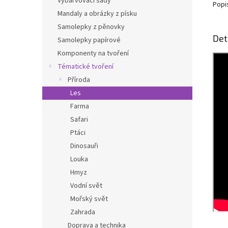
Vybarvovací sady
Popi
Mandaly a obrázky z písku
Samolepky z pěnovky
Det
Samolepky papírové
Komponenty na tvoření
Tématické tvoření
Příroda
Les
Farma
Safari
Ptáci
Dinosauři
Louka
Hmyz
Vodní svět
Mořský svět
Zahrada
Doprava a technika