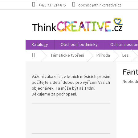
Přejít
+420 737 214 875
obchod@thinkcreative.cz
na
obsah
Katalogy
Obchodní podmínky
Ochrana osobn
Domů
Tématické tvoření
Příroda
Les
P
Fant
o
Vážení zákazníci, v letních měsících prosím
s
Průměr
Neohod
počítejte s delší dobou pro vyřízení Vašich
t
hodnoce
objednávek. Ta může být až 14dní.
r
produkt
Děkujeme za pochopení.
a
je
0,0
n
z
n
5
í
hvězdič
p
a