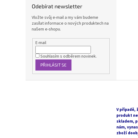
Odebírat newsletter
Vložte svůj e-mail a my vám budeme
zasílat informace o nových produktech na
našem e-shopu.
E-mail
Souhlasím s odběrem novinek.
PŘIHLÁSIT SE
Z
á
p
a
t
V případě, 
produkt ne
í
skladem, p
nám, vyna
zboží doob