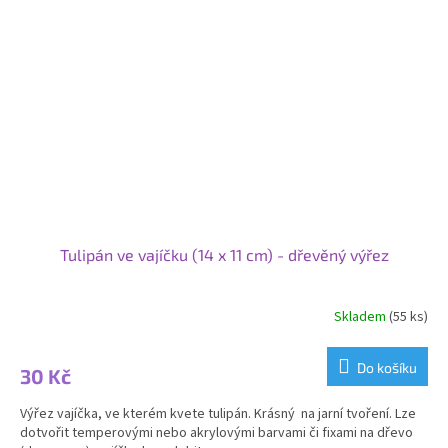
Tulipán ve vajíčku (14 x 11 cm) - dřevěný výřez
Skladem
(55 ks)
Průměrné
hodnocení
produktu
Do košíku
30 Kč
je
5,0
Výřez vajíčka, ve kterém kvete tulipán. Krásný na jarní tvoření. Lze
z
dotvořit temperovými nebo akrylovými barvami či fixami na dřevo
5