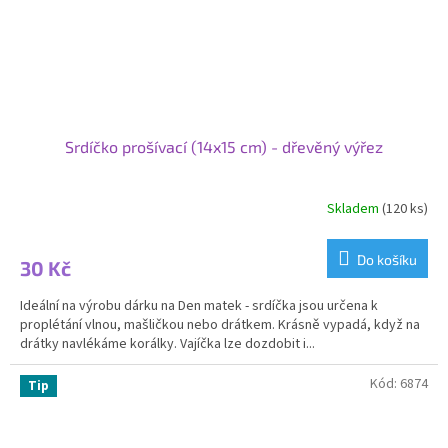
Srdíčko prošívací (14x15 cm) - dřevěný výřez
Skladem
(120 ks)
Průměrné
hodnocení
produktu
Do košíku
30 Kč
je
2,7
Ideální na výrobu dárku na Den matek - srdíčka jsou určena k
z
proplétání vlnou, mašličkou nebo drátkem. Krásně vypadá, když na
5
drátky navlékáme korálky. Vajíčka lze dozdobit i...
hvězdiček.
Kód:
6874
Tip