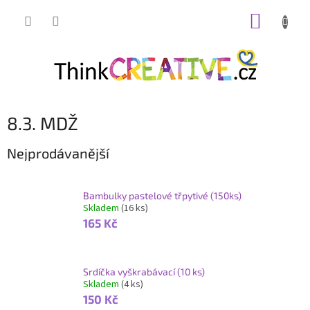
Přejít
NÁKUP
na
obsah
KOŠÍK
8.3. MDŽ
Nejprodávanější
Bambulky pastelové třpytivé (150ks)
Skladem
(16 ks)
165 Kč
Srdíčka vyškrabávací (10 ks)
Skladem
(4 ks)
150 Kč