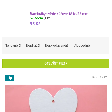
Bambulky světle růžové 18 ks 25 mm
Skladem
(1 ks)
35 Kč
Ř
a
Nejlevnější
Nejdražší
Nejprodávanější
Abecedně
z
e
n
OTEVŘÍT FILTR
í
p
V
Kód:
1222
r
Tip
ý
o
p
d
i
u
s
k
p
t
r
ů