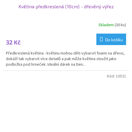
Květina předkreslená (10cm) - dřevěný výřez
Skladem
(30 ks)
Do košíku
32 Kč
Předkreslená květina - květinu mohou děti vybarvit fixami na dřevo,
dokáží tak vybarvit více detailů a pak může květina sloužit jako
podložka pod hrneček. Ideální dárek na Den...
Kód:
10531