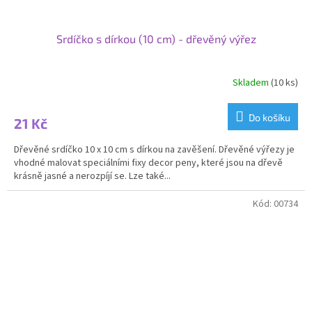
Srdíčko s dírkou (10 cm) - dřevěný výřez
Skladem
(10 ks)
Do košíku
21 Kč
Dřevěné srdíčko 10 x 10 cm s dírkou na zavěšení. Dřevěné výřezy je
vhodné malovat speciálními fixy decor peny, které jsou na dřevě
krásně jasné a nerozpíjí se. Lze také...
Kód:
00734