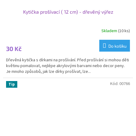
Kytička prošívací ( 12 cm) - dřevěný výřez
Skladem
(10 ks)
Do košíku
30 Kč
Dřevěná kytička s dírkami na prošívání. Před prošívání si mohou děti
květinu pomalovat, nejlépe akrylovými barvami nebo decor peny.
Je mnoho způsobů, jak lze dírky prošívat, lze...
Kód:
00766
Tip