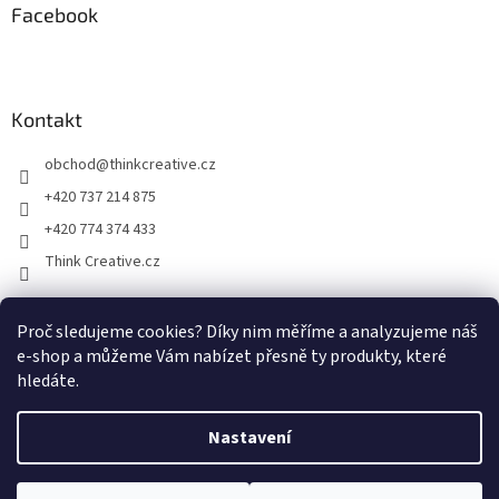
Facebook
Kontakt
obchod
@
thinkcreative.cz
+420 737 214 875
+420 774 374 433
Think Creative.cz
Proč sledujeme cookies? Díky nim měříme a analyzujeme náš
Zboží.cz
Heureka.cz
Facebook
e-shop a můžeme Vám nabízet přesně ty produkty, které
hledáte.
Nastavení
Vytvořil Shoptet