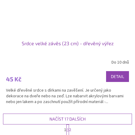
Srdce velké závěs (23 cm) - dřevěný výřez
Do 10 dnů
DETAIL
45 Kč
Velké dřevěné srdce s dírkami na zavěšení. Je určený jako
dekorace na dveře nebo na zeď. Lze nabarvit akrylovými barvami
nebo jen lakem a po zaschnutí použít přírodní materiál -...
NAČÍST 17 DALŠÍCH
S
1
2
t