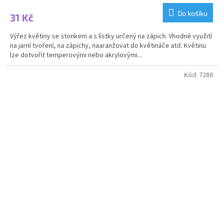
Do košíku
31 Kč
Výřez květiny se stonkem a s lístky určený na zápich. Vhodné využití
na jarní tvoření, na zápichy, naaranžovat do květináče atd. Květinu
lze dotvořit temperovými nebo akrylovými...
Kód:
7286