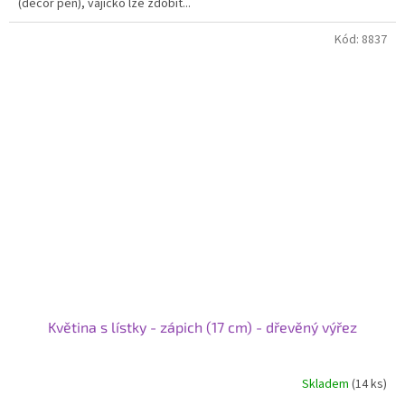
(decor pen), vajíčko lze zdobit...
hvězdiček.
Kód:
8837
Květina s lístky - zápich (17 cm) - dřevěný výřez
Skladem
(14 ks)