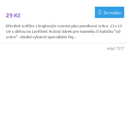
Do košíku
29 Kč
Dřevěné srdíčko s krajkovým vzorem jako perníkové srdce -13 x 13
cm s dírkou na zavěšení. Krásný dárek pro maminku či babičku "od
srdce" - Ideální vybarvit speciálními fixy...
Kód:
7277