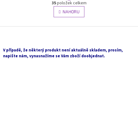
O
r
35
položek celkem
v
á
l
NAHORU
n
á
k
d
o
v
Z
a
á
c
á
n
í
p
í
p
a
V případě, že některý produkt není aktuálně skladem, prosím,
r
t
napište nám, vynasnažíme se Vám zboží doobjednat.
v
í
k
y
v
ý
p
i
s
u