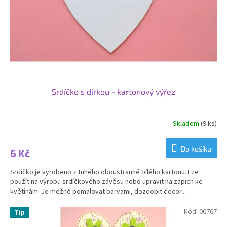
o
d
u
k
t
ů
Srdíčko s dírkou - kartonový výřez
Skladem
(9 ks)
Do košíku
6 Kč
Srdíčko je vyrobeno z tuhého oboustranně bílého kartonu. Lze
použít na výrobu srdíčkového závěsu nebo upravit na zápich ke
květinám. Je možné pomalovat barvami, dozdobit decor...
Kód:
00767
Tip