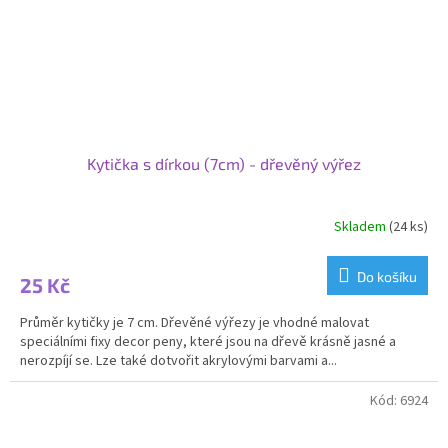
Kytička s dírkou (7cm) - dřevěný výřez
Skladem
(24 ks)
Do košíku
25 Kč
Průměr kytičky je 7 cm. Dřevěné výřezy je vhodné malovat
speciálními fixy decor peny, které jsou na dřevě krásně jasné a
nerozpíjí se. Lze také dotvořit akrylovými barvami a...
Kód:
6924