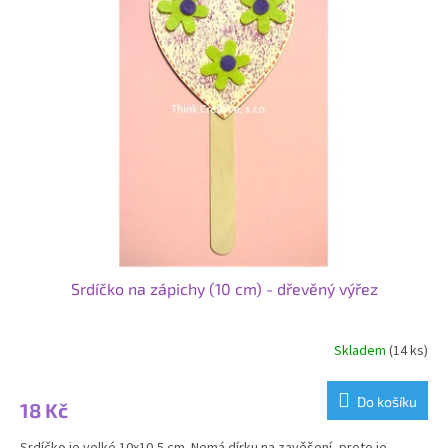
Srdíčko na zápichy (10 cm) - dřevěný výřez
Skladem
(14 ks)
Do košíku
18 Kč
Srdíčko je velké 10x10,5 cm. Nemá dírku na zavěšení, proto je