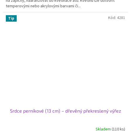
na zápichy, naaranžovat do květináče atd. Květinu lze dotvořit
temperovými nebo akrylovými barvami či...
Kód:
4281
Tip
Srdce perníkové (13 cm) – dřevěný překreslený výřez
Skladem
(110 ks)