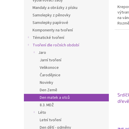
Vybarvovací sady
Krepov
Mandaly a obrázky z písku
výtvar
Samolepky z pěnovky
na ván
Samolepky papírové
Rozměr
Komponenty na tvoření
Tématické tvoření
Tvoření dle ročních období
Jaro
Jarní tvoření
Velikonoce
Čarodějnice
Novinky
Den Země
Srdíč
Den matek a otců
dřevě
8.3. MDŽ
Léto
Letní tvoření
Den dětí - odměny