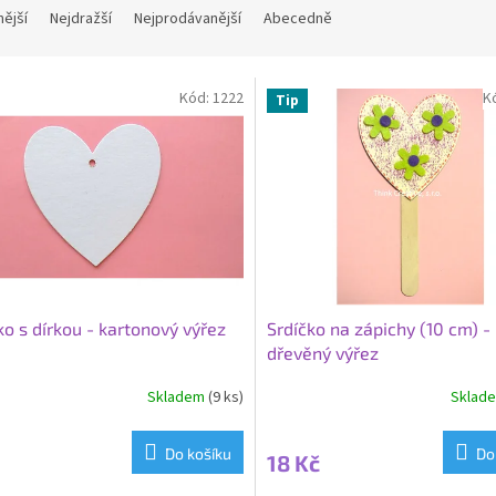
nější
Nejdražší
Nejprodávanější
Abecedně
Kód:
1222
K
Tip
ko s dírkou - kartonový výřez
Srdíčko na zápichy (10 cm) -
dřevěný výřez
Skladem
(9 ks)
Sklad
Do košíku
Do
18 Kč