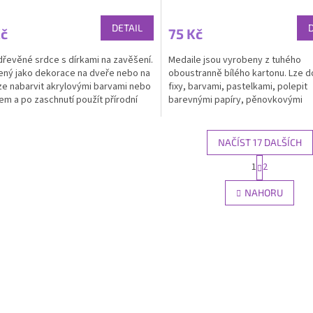
DETAIL
Kč
75 Kč
dřevěné srdce s dírkami na zavěšení.
Medaile jsou vyrobeny z tuhého
ený jako dekorace na dveře nebo na
oboustranně bílého kartonu. Lze 
ze nabarvit akrylovými barvami nebo
fixy, barvami, pastelkami, polepit
kem a po zaschnutí použít přírodní
barevnými papíry, pěnovkovými
 -...
samolepkami, doplnit samolepícími 
NAČÍST 17 DALŠÍCH
S
1
2
O
t
r
v
NAHORU
á
l
n
á
k
d
o
a
v
c
á
í
n
p
í
r
v