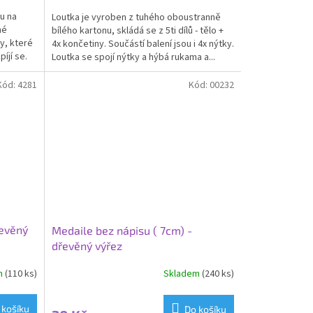
4,0
u na
Loutka je vyroben z tuhého oboustranně
z
né
bílého kartonu, skládá se z 5ti dílů - tělo +
5
y, které
4x končetiny. Součástí balení jsou i 4x nýtky.
hvězdiček.
íjí se.
Loutka se spojí nýtky a hýbá rukama a...
Kód:
4281
Kód:
00232
řevěný
Medaile bez nápisu ( 7cm) -
dřevěný výřez
m
(110 ks)
Skladem
(240 ks)
 košíku
Do košíku