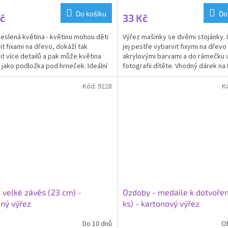
Do košíku
Do
č
33 Kč
eslená květina - květinu mohou děti
Výřez mašinky se dvěmi stojánky. I
it fixami na dřevo, dokáží tak
jej pestře vybarvit fixymi na dřev
it více detailů a pak může květina
akrylovými barvami a do rámečku v
t jako podložka pod hrneček. Ideální
fotografii dítěte. Vhodný dárek na
na Den...
otců, k...
Kód:
9228
K
 velké závěs (23 cm) -
Ozdoby - medaile k dotvoření
ný výřez
ks) - kartonový výřez
Do 10 dnů
O