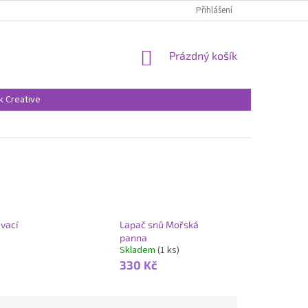
Přihlášení
NÁKUPNÍ
Prázdný košík
KOŠÍK
k Creative
vací
Lapač snů Mořská
panna
Skladem
(1 ks)
330 Kč