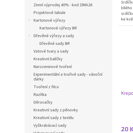
Srdíčk
Zimní výprodej 40% - kod ZIMA26
bílého
Projektové tabule
srdíčk
ke kvě
Kartonové výřezy
dozdob
Kartonové výřezy BR
Dřevěné výřezy a sady
Dřevěné sady BR
Vatové tvary a sady
Kreativní balíčky
Narozeninové tvoření
Experimentální a tvořivé sady - vánoční
dárky
Tvoření z filcu
Krepo
Razítka
Děrovačky
Kreativní sady z pěnovky
Kreativní sady z textilu
Vyškrabávací sady
20 