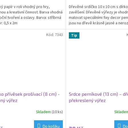
ý papír v roli vhodný pro hry,
Dřevěné srdíčko 10 x 10 cm s dírko
nou a kreativní činnost. Barva vhodná
zavěšení. Dřevěné výřezy je vhod
oční tvoření a oslavy. Barva: stříbrná
malovat speciálními fixy decor pen
: 0,5 x 2m
jsou na dřevě krásně jasné a nerozp
Lze také...
Kód:
7343
Tip
ko přívěsek prošívací (8 cm) -
Srdce perníkové (13 cm) – d
ný výřez
překreslený výřez
Skladem
(10 ks)
Sklade
Do košíku
Do