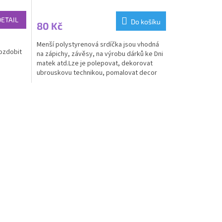
DETAIL
Do košíku
80 Kč
Menší polystyrenová srdíčka jsou vhodná
dozdobit
na zápichy, závěsy, na výrobu dárků ke Dni
matek atd.Lze je polepovat, dekorovat
ubrouskovu technikou, pomalovat decor
čísly...
peny,...