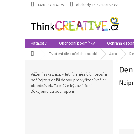
Přejít
+420 737 214 875
obchod@thinkcreative.cz
na
obsah
Katalogy
Obchodní podmínky
Ochrana osobn
Domů
Tvoření dle ročních období
Jaro
De
P
Den
o
Vážení zákazníci, v letních měsících prosím
s
počítejte s delší dobou pro vyřízení Vašich
Nejpr
t
objednávek. Ta může být až 14dní.
r
Děkujeme za pochopení.
a
n
n
í
p
a
Ř