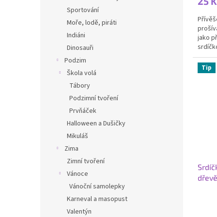
25 K
Sportování
Přívěš
Moře, lodě, piráti
prošív
Indiáni
jako př
srdíčko
Dinosauři
bavlnk
Podzim
Tip
Škola volá
Tábory
Podzimní tvoření
Prvňáček
Halloween a Dušičky
Mikuláš
Zima
Zimní tvoření
Srdíč
Vánoce
dřevě
Vánoční samolepky
Průmě
Karneval a masopust
hodno
Valentýn