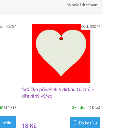
35
položek celkem
ód:
00767
Kód:
00874
Srdíčko přívěšek s dírkou (6 cm) -
dřevěný výřez
em
(14 ks)
Skladem
(18 ks)
 košíku
Do košíku
18 Kč