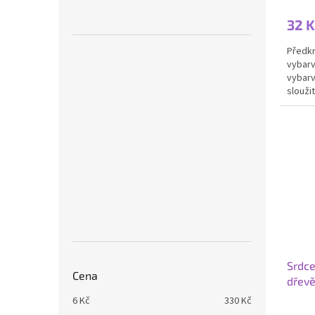
32 K
Předkr
vybarv
vybarv
slouži
dárek 
Srdce
Cena
dřevě
6
Kč
330
Kč