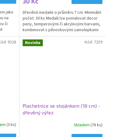
30 Kč
em jako
Dřevěná medaile o průměru 7 cm. Minimální
ou na
počet: 30 ks Medaili lze pomalovat decor
u či
peny, temperovými či akrylovými barvami,
it
kombinovat s pěnovkovými samolepkami
písmen, čísel...
Kód:
9328
Kód:
7259
Novinka
Plachetnice se stojánkem (18 cm) -
dřevěný výřez
dem
(3 ks)
Skladem
(78 ks)