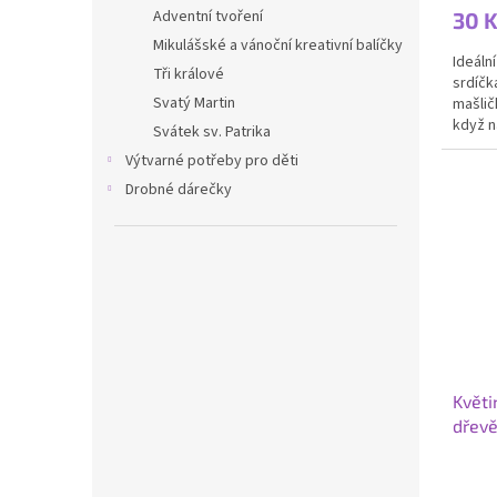
produ
Adventní tvoření
30 
je
2,7
Mikulášské a vánoční kreativní balíčky
Ideáln
z
Tři králové
srdíčk
5
Svatý Martin
mašlič
hvězdi
když n
Svátek sv. Patrika
lze doz
Výtvarné potřeby pro děti
Drobné dárečky
Květi
dřevě