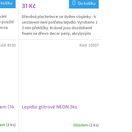
 košíku
Do košíku
31 Kč
vání
Dřevěná plachetnice se dvěmi stojánky - k
 použití
sestavení není potřeba lepidlo. Vyrobeno z
mi na
3 mm překližky. Krásné jsou dozdobené
fixami na dřevo decor peny, akrylovými
barvami,...
Kód:
8530
Kód:
10307
kem (14
Lepidlo glitrové NEON 3ks
dem
(3 ks)
Skladem
(2 ks)