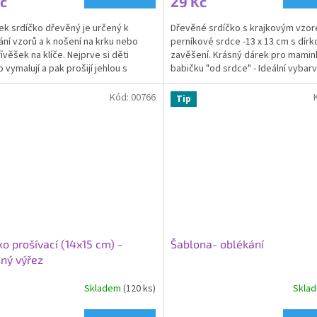
č
29 Kč
ek srdíčko dřevěný je určený k
Dřevěné srdíčko s krajkovým vzor
ání vzorů a k nošení na krku nebo
perníkové srdce -13 x 13 cm s dírk
ívěšek na klíče. Nejprve si děti
zavěšení. Krásný dárek pro mamink
 vymalují a pak prošijí jehlou s
babičku "od srdce" - Ideální vybarv
ou. Přívěšek...
speciálními fixy...
Kód:
00766
Tip
ko prošívací (14x15 cm) -
Šablona- oblékání
ný výřez
Skladem
(120 ks)
Skla
rné
cení