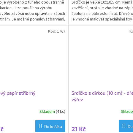
o je vyrobeno z tuhého oboustranně
Srdíčko je velké 10x10,5 cm. Nemá 
 kartonu. Lze použít na výrobu
zavěšení, proto je vhodné na zápic
ového závěsu nebo upravit na zápich
šablona na obkreslení atd. Dřevěn
tinám. Je možné pomalovat barvami,
je vhodné malovat speciálními fixy
it decor...
peny,...
Kód:
1767
K
vý papír stříbrný
Srdíčko s dírkou (10 cm) - d
výřez
Skladem
(4 ks)
Sklad
Do košíku
Do
Kč
21 Kč