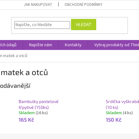
JAK NAKUPOVAT
OBCHODNÍ PODMÍNKY
HLEDAT
ích údajů
Napište nám
Kontakty
Vyhraj produkty od Thin
n matek a otců
 matek a otců
odávanější
Bambulky pastelové
Srdíčka vyškrabá
třpytivé (150ks)
(10 ks)
Skladem
(16 ks)
Skladem
(4 ks)
165 Kč
150 Kč