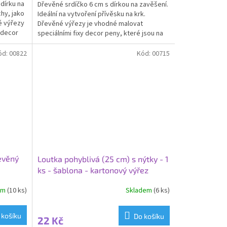
dírku na
Dřevěné srdíčko 6 cm s dírkou na zavěšení.
hy, jako
Ideální na vytvoření přívěsku na krk.
é výřezy
Dřevěné výřezy je vhodné malovat
 decor
speciálními fixy decor peny, které jsou na
dřevě krásně jasné...
ód:
00822
Kód:
00715
řevěný
Loutka pohyblivá (25 cm) s nýtky - 1
ks - šablona - kartonový výřez
em
(10 ks)
Skladem
(6 ks)
Průměrné
hodnocení
produktu
 košíku
Do košíku
22 Kč
je