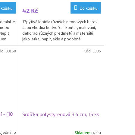
 košíku
Do košíku
42 Kč
deální je
Třpytivá lepidla různých neonových barev.
o nebo
Jsou vhodná ke tvoření kontur, malování,
lepit
dekoraci různých předmětů a materiálů
 Den
jako látka, papír, sklo a podobně.
Netoxické,...
ód:
00158
Kód:
8835
 - (10
Srdíčka polystyrenová 3,5 cm, 15 ks
bjednáno
Skladem
(4 ks)