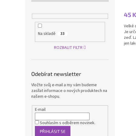
45 
Velké 
Je urč
Na skladě
33
zeď. L
jen la
ROZBALIT FILTR
materiál
Odebírat newsletter
Vložte svůj e-mail a my vám budeme
zasílat informace o nových produktech na
našem e-shopu.
E-mail
Souhlasím s odběrem novinek.
PŘIHLÁSIT SE