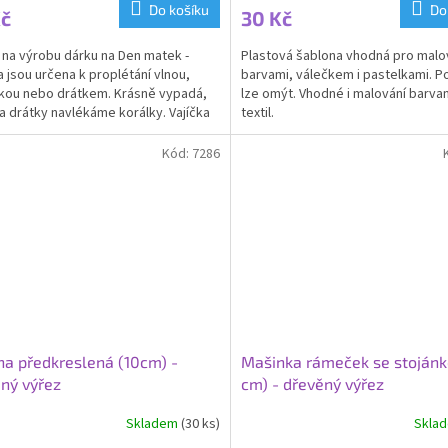
ktu
Do košíku
Do
Kč
30 Kč
í na výrobu dárku na Den matek -
Plastová šablona vhodná pro malo
a jsou určena k proplétání vlnou,
barvami, válečkem i pastelkami. Po
kou nebo drátkem. Krásně vypadá,
lze omýt. Vhodné i malování barva
ček.
a drátky navlékáme korálky. Vajíčka
textil.
dobit i...
Kód:
7286
na předkreslená (10cm) -
Mašinka rámeček se stoján
ný výřez
cm) - dřevěný výřez
Skladem
(30 ks)
Skla