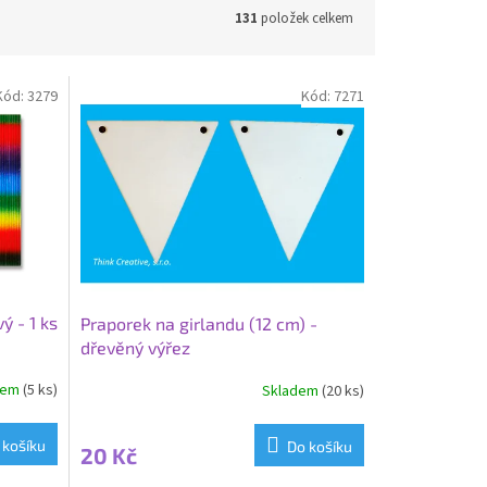
131
položek celkem
Kód:
3279
Kód:
7271
ý - 1 ks
Praporek na girlandu (12 cm) -
dřevěný výřez
dem
(5 ks)
Skladem
(20 ks)
 košíku
Do košíku
20 Kč