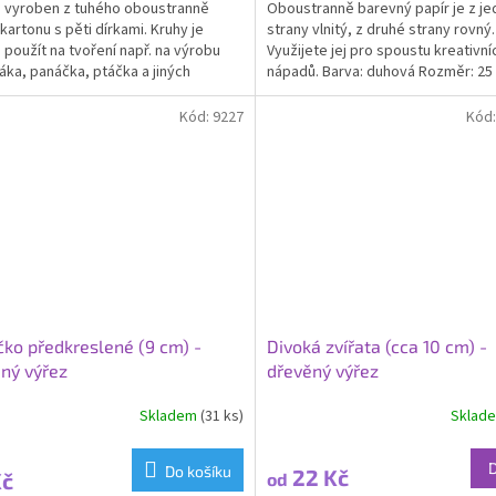
e vyroben z tuhého oboustranně
Oboustranně barevný papír je z j
 kartonu s pěti dírkami. Kruhy je
strany vlnitý, z druhé strany rovný.
použít na tvoření např. na výrobu
Využijete jej pro spoustu kreativní
áka, panáčka, ptáčka a jiných
nápadů. Barva: duhová Rozměr: 25
ek. Lze dozdobit...
Kód:
9227
Kód
čko předkreslené (9 cm) -
Divoká zvířata (cca 10 cm) -
ný výřez
dřevěný výřez
Skladem
(31 ks)
Sklad
Do košíku
22 Kč
Kč
od