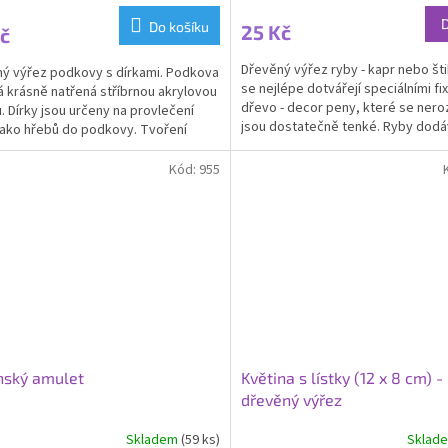
Do košíku
25 Kč
č
Dřevěný výřez ryby - kapr nebo št
ý výřez podkovy s dírkami. Podkova
se nejlépe dotvářejí speciálními fi
 krásně natřená stříbrnou akrylovou
dřevo - decor peny, které se neroz
. Dírky jsou určeny na provlečení
jsou dostatečně tenké. Ryby dod
jako hřebů do podkovy. Tvoření
jako...
 na...
Kód:
955
nský amulet
Květina s lístky (12 x 8 cm) -
dřevěný výřez
Skladem
(59 ks)
Sklad