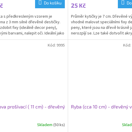
Do košíku
Do
č
25 Kč
a s předkresleným vzorem je
Průměr kytičky je 7 cm. Dřevěné v
na z 3 mm silné dřevěné destičky.
vhodné malovat speciálními fixy d
zdobit fixy (ideálně decor peny),
peny, které jsou na dřevě krásně j
vými barvami, nalepit oči. Ideální jako
nerozpíjí se. Lze také dotvořit akr
e nebo...
barvami a...
Kód:
9995
Kód:
va prošívací ( 11 cm) - dřevěný
Ryba (cca 10 cm) - dřevěný 
Skladem
(50 ks)
Skla