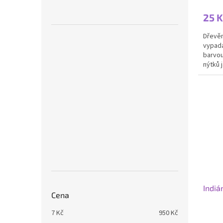
25 K
Dřevěn
vypadá
barvou
nýtků 
vhodné
Indiá
Cena
7
Kč
950
Kč