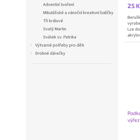
Adventní tvoření
25 K
Mikulášské a vánoční kreativní balíčky
Berušk
Tři králové
vyrobe
Svatý Martin
Lze do
akrylo
Svátek sv. Patrika
medail
Výtvarné potřeby pro děti
Drobné dárečky
Podko
výřez