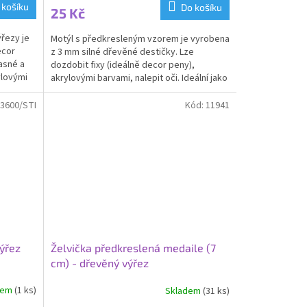
 košíku
Do košíku
25 Kč
ýřezy je
Motýl s předkresleným vzorem je vyrobena
ecor
z 3 mm silné dřevěné destičky. Lze
asné a
dozdobit fixy (ideálně decor peny),
ylovými
akrylovými barvami, nalepit oči. Ideální jako
medaile nebo...
3600/STI
Kód:
11941
výřez
Želvička předkreslená medaile (7
cm) - dřevěný výřez
dem
(1 ks)
Skladem
(31 ks)