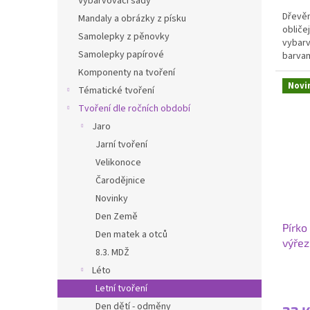
Vybarvovací sady
Dřevěn
Mandaly a obrázky z písku
obliče
Samolepky z pěnovky
vybarv
Samolepky papírové
barvam
kolíčk
Komponenty na tvoření
Novi
Tématické tvoření
Tvoření dle ročních období
Jaro
Jarní tvoření
Velikonoce
Čarodějnice
Novinky
Den Země
Pírko
Den matek a otců
výřez
8.3. MDŽ
Léto
Letní tvoření
Den dětí - odměny