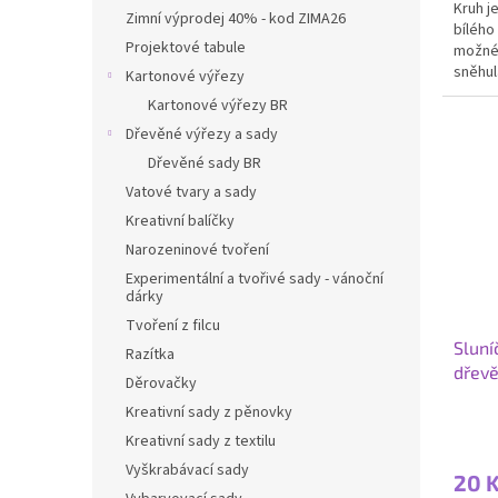
Kruh j
Zimní výprodej 40% - kod ZIMA26
bílého
Projektové tabule
možné 
sněhul
Kartonové výřezy
zvířát
Kartonové výřezy BR
Dřevěné výřezy a sady
Dřevěné sady BR
Vatové tvary a sady
Kreativní balíčky
Narozeninové tvoření
Experimentální a tvořivé sady - vánoční
dárky
Tvoření z filcu
Sluní
Razítka
dřevě
Děrovačky
Kreativní sady z pěnovky
Kreativní sady z textilu
Vyškrabávací sady
20 