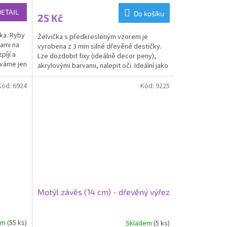
DETAIL
Do košíku
25 Kč
ika. Ryby
Želvička s předkresleným vzorem je
xami na
vyrobena z 3 mm silné dřevěné destičky.
píjí a
Lze dozdobit fixy (ideálně decor peny),
áváme jen
akrylovými barvami, nalepit oči. Ideální jako
medaile nebo...
Kód:
6924
Kód:
9225
Motýl závěs (14 cm) - dřevěný výřez
em
(55 ks)
Skladem
(5 ks)