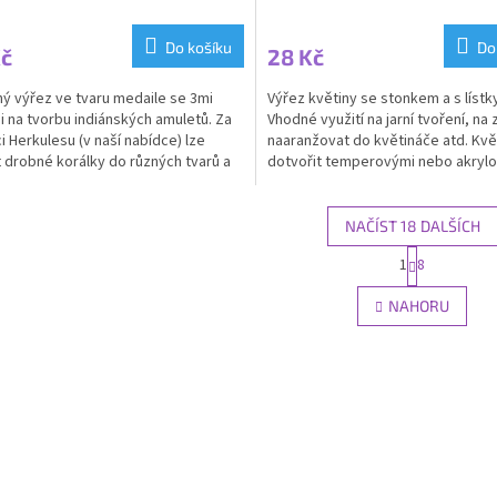
Do košíku
Do
Kč
28 Kč
ý výřez ve tvaru medaile se 3mi
Výřez květiny se stonkem a s lístk
i na tvorbu indiánských amuletů. Za
Vhodné využití na jarní tvoření, na 
 Herkulesu (v naší nabídce) lze
naaranžovat do květináče atd. Kvě
t drobné korálky do různých tvarů a
dotvořit temperovými nebo akryl
k...
barvami či...
NAČÍST 18 DALŠÍCH
S
1
8
O
t
r
v
NAHORU
á
l
n
á
k
d
o
a
v
c
á
í
n
p
í
r
v