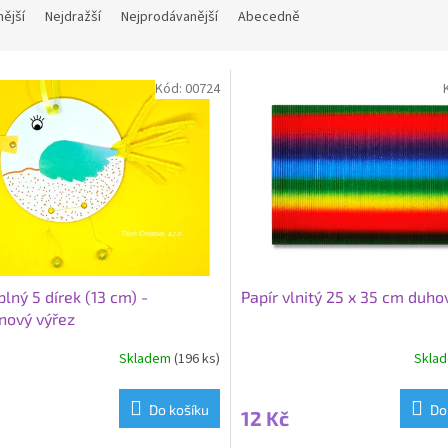
nější
Nejdražší
Nejprodávanější
Abecedně
Kód:
00724
plný 5 dírek (13 cm) -
Papír vlnitý 25 x 35 cm duhov
nový výřez
Skladem
(196 ks)
Skla
Do košíku
Do
12 Kč