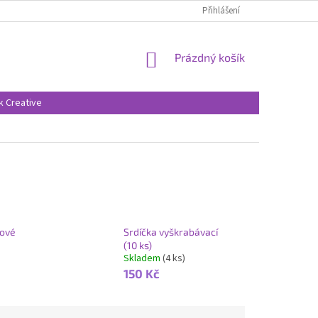
Přihlášení
NÁKUPNÍ
Prázdný košík
KOŠÍK
k Creative
lové
Srdíčka vyškrabávací
(10 ks)
Skladem
(4 ks)
150 Kč