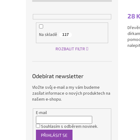
28 
Dřevěn
dírkam
Na skladě
127
pomoci
nalepi
ROZBALIT FILTR
do díre
Odebírat newsletter
Vložte svůj e-mail a my vám budeme
zasílat informace o nových produktech na
našem e-shopu.
E-mail
Souhlasím s odběrem novinek.
PŘIHLÁSIT SE