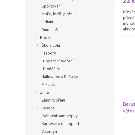
22 
Sportování
Dřevěn
Moře, lodě, piráti
přívěš
Indiáni
mohou 
akrylo
Dinosauři
podobě
Podzim
Škola volá
Tábory
Podzimní tvoření
Prvňáček
Halloween a Dušičky
Mikuláš
Zima
Zimní tvoření
Beruš
Vánoce
výřez
Vánoční samolepky
Karneval a masopust
Valentýn