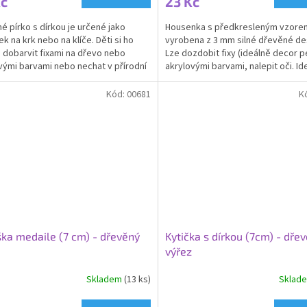
Kč
23 Kč
é pírko s dírkou je určené jako
Housenka s předkresleným vzorem
ek na krk nebo na klíče. Děti si ho
vyrobena z 3 mm silné dřevěné de
dobarvit fixami na dřevo nebo
Lze dozdobit fixy (ideálně decor p
vými barvami nebo nechat v přírodní
akrylovými barvami, nalepit oči. Ide
 a např.jen...
medaile nebo...
Kód:
00681
K
ka medaile (7 cm) - dřevěný
Kytička s dírkou (7cm) - dře
výřez
Skladem
(13 ks)
Sklad