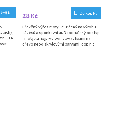
 košíku
Do košíku
28 Kč
y.
Dřevěný výřez motýl je určený na výrobu
zápichy,
závěsů a sponkovníků. Doporučený postup
tinu lze
- motýlka nejprve pomalovat fixami na
ovými
dřevo nebo akrylovými barvami, doplnit
akrylovými kamínky,...