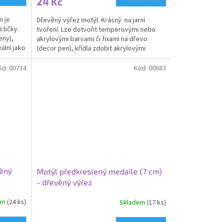
24 Kč
je
4,0
 je
Dřevěný výřez motýl. Krásný na jarní
z
stičky.
tvoření. Lze dotvořit temperovými nebo
5
eny),
akrylovými barvami či fixami na dřevo
hvězdiček.
ální jako
(decor pen), křídla zdobit akrylovými
kamínky nebo...
ód:
00734
Kód:
00683
věný
Motýl předkreslený medaile (7 cm)
- dřevěný výřez
em
(24 ks)
Skladem
(17 ks)