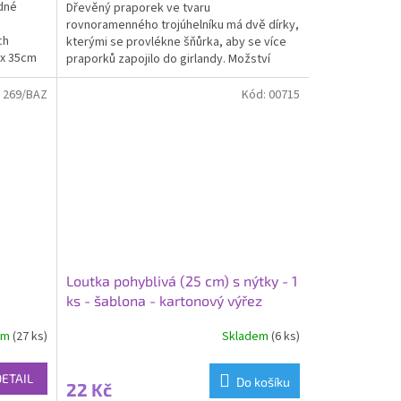
edné
Dřevěný praporek ve tvaru
rovnoramenného trojúhelníku má dvě dírky,
ch
kterými se provlékne šňůrka, aby se více
 x 35cm
praporků zapojilo do girlandy. Možství
praporků je na Vašem výběru....
:
269/BAZ
Kód:
00715
Loutka pohyblivá (25 cm) s nýtky - 1
ks - šablona - kartonový výřez
em
(27 ks)
Skladem
(6 ks)
Průměrné
hodnocení
produktu
DETAIL
Do košíku
22 Kč
je