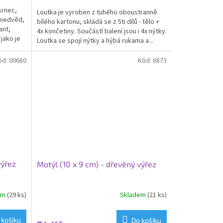
4,0
 srnec,
Loutka je vyroben z tuhého oboustranně
z
, medvěd,
bílého kartonu, skládá se z 5ti dílů - tělo +
5
ant,
4x končetiny. Součástí balení jsou i 4x nýtky.
hvězdiček.
 jako je
Loutka se spojí nýtky a hýbá rukama a...
ód:
00680
Kód:
6873
výřez
Motýl (10 x 9 cm) - dřevěný výřez
em
(29 ks)
Skladem
(21 ks)
Průměrné
hodnocení
produktu
 košíku
Do košíku