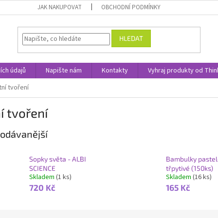
JAK NAKUPOVAT
OBCHODNÍ PODMÍNKY
HLEDAT
ích údajů
Napište nám
Kontakty
Vyhraj produkty od Thin
tní tvoření
í tvoření
odávanější
Sopky světa - ALBI
Bambulky paste
SCIENCE
třpytivé (150ks)
Skladem
(1 ks)
Skladem
(16 ks)
720 Kč
165 Kč