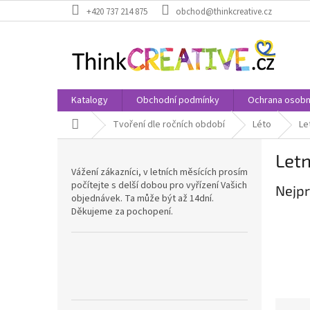
Přejít
+420 737 214 875
obchod@thinkcreative.cz
na
obsah
Katalogy
Obchodní podmínky
Ochrana osobn
Domů
Tvoření dle ročních období
Léto
Le
P
Letn
o
Vážení zákazníci, v letních měsících prosím
s
počítejte s delší dobou pro vyřízení Vašich
Nejpr
t
objednávek. Ta může být až 14dní.
r
Děkujeme za pochopení.
a
n
n
í
p
a
Ř