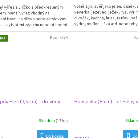
Volně žijící zvěř jako jelen, daněk,
ý výřez sluníčko s předkresleným
veverka, jezevec, ježek, rys, výr
jem. Menší výřez vhodný na
divočák, kachna, husa, tetřev, baž
ení fixami na dřevo nebo akrylovými
vydra, muflon, liška atd. nebo ryby
i a vytvoření zápichu nebo přilepení
štika a...
u. Velikost 9 cm
Kód:
7274
K
nka
 přívěšek (7,5 cm) - dřevěný
Housenka (8 cm) - dřevěný 
Skladem
(12 ks)
Sklad
Do košíku
Do