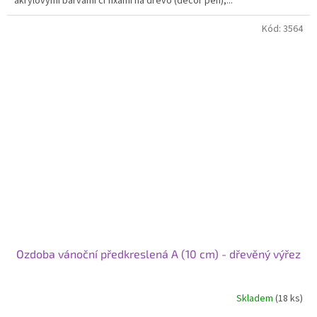
akrylovými barvami či fixami na dřevo (decor pen),...
Kód:
3564
Ozdoba vánoční předkreslená A (10 cm) - dřevěný výřez
Skladem
(18 ks)
Průměrné
hodnocení