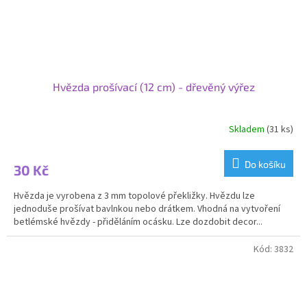
Hvězda prošívací (12 cm) - dřevěný výřez
Skladem
(31 ks)
Průměrné
hodnocení
produktu
Do košíku
30 Kč
je
5,0
Hvězda je vyrobena z 3 mm topolové překližky. Hvězdu lze
z
jednoduše prošívat bavlnkou nebo drátkem. Vhodná na vytvoření
5
betlémské hvězdy - přiděláním ocásku. Lze dozdobit decor...
hvězdiček.
Kód:
3832