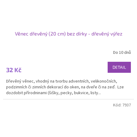
Věnec dřevěný (20 cm) bez dírky - dřevěný výřez
Do 10 dnů
DETAIL
32 Kč
Dřevěný věnec, vhodný na tvorbu adventních, velikonočních,
podzimních či zimních dekorací do oken, na dveře či na zeď. Lze
dozdobit přírodninami (šišky, pecky, bukvice, listy...
Kód:
7937