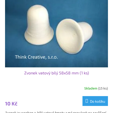
Zvonek vatový bílý 58x58 mm (1 ks)
Skladem
(15 ks)
Do košíku
10 Kč
Zvonek je vyroben z bílé vatové hmoty a má provázek na zavěšení.