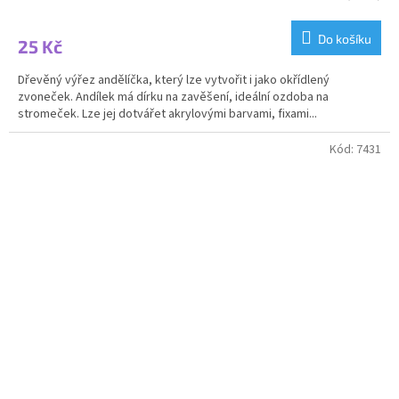
Do košíku
25 Kč
Dřevěný výřez andělíčka, který lze vytvořit i jako okřídlený
zvoneček. Andílek má dírku na zavěšení, ideální ozdoba na
stromeček. Lze jej dotvářet akrylovými barvami, fixami...
Kód:
7431