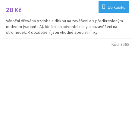
produktu
Do košíku
28 Kč
je
5,0
Vánoční dřevěná ozdoba s dírkou na zavěšení a s předkresleným
z
motivem (varianta A). Ideální na adventní dílny a nazavěšení na
5
stromeček. K dozdobení jsou vhodné speciální fixy...
hvězdiček.
Kód:
3565