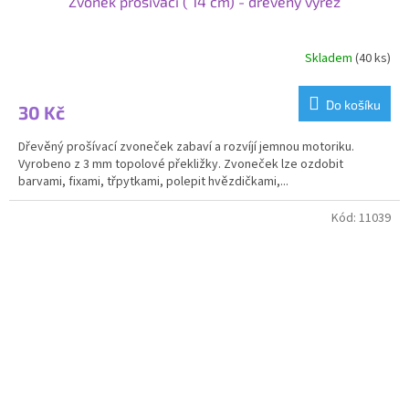
Zvonek prošívací ( 14 cm) - dřevěný výřez
Skladem
(40 ks)
Do košíku
30 Kč
Dřevěný prošívací zvoneček zabaví a rozvíjí jemnou motoriku.
Vyrobeno z 3 mm topolové překližky. Zvoneček lze ozdobit
barvami, fixami, třpytkami, polepit hvězdičkami,...
Kód:
11039