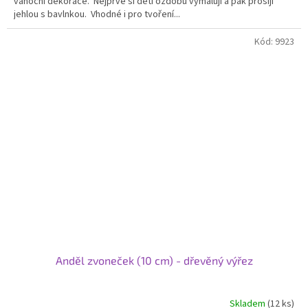
vánoční dekorace. Nejprve si děti ozdobu vymalují a pak prošijí
jehlou s bavlnkou. Vhodné i pro tvoření...
Kód:
9923
Anděl zvoneček (10 cm) - dřevěný výřez
Skladem
(12 ks)