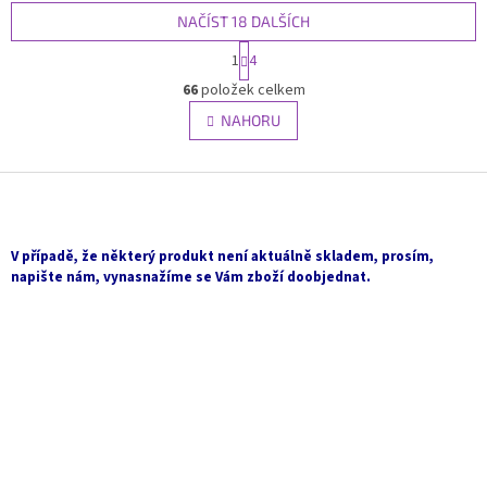
NAČÍST 18 DALŠÍCH
S
1
4
t
O
r
66
položek celkem
v
á
l
NAHORU
n
á
k
d
o
v
Z
a
á
c
á
n
í
p
í
p
a
V případě, že některý produkt není aktuálně skladem, prosím,
r
t
napište nám, vynasnažíme se Vám zboží doobjednat.
v
í
k
y
v
ý
p
i
s
u