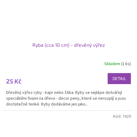
Ryba (cca 10 cm) - dřevěný výřez
Skladem
(1 ks)
DETAIL
25 Kč
Dřevěný výřez ryby - kapr nebo štika. Ryby se nejlépe dotvářejí
speciálními fixami na dřevo - decor peny, které se nerozpíjí a jsou
dostatečně tenké. Ryby dodáváme jen jako...
Kód:
7429