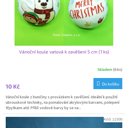
o
d
u
k
t
ů
Vánoční koule vatová k zavěšení 5 cm (1 ks)
Skladem
(6 ks)
Do košíku
10 Kč
Vánoční koule z buničiny s provázkem k zavěšení. Ideální k použití
ubrouskové techniky, na pomalování akrylovými barvami, polepení
třpytkami atd. Příliš vodové barvy by se na...
Kód:
11500