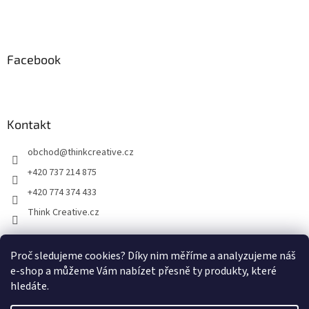
Facebook
Kontakt
obchod
@
thinkcreative.cz
+420 737 214 875
+420 774 374 433
Think Creative.cz
Proč sledujeme cookies? Díky nim měříme a analyzujeme náš
Zboží.cz
Heureka.cz
Facebook
e-shop a můžeme Vám nabízet přesně ty produkty, které
hledáte.