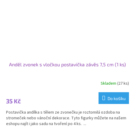
Anděl zvonek s vločkou postavička závěs 7,5 cm (1 ks)
Skladem
(27 ks)
Do košíku
35 Kč
Postavička andílka s tělem ze zvonečku je roztomilá ozdoba na
stromeček nebo vánoční dekorace. Tyto figurky můžete na našem
eshopu najít i jako sadu na tvoření po 4 ks. ...