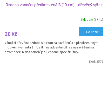
Ozdoba vánoční předkreslená B (10 cm) - dřevěný výřez
Skladem
(37 ks)
Průměrné
hodnocení
produktu
Do košíku
28 Kč
je
5,0
Vánoční dřevěná ozdoba s dírkou na zavěšení a s předkresleným
z
motivem (varianta B). Ideální na adventní dílny a nazavěšení na
5
stromeček. K dozdobení jsou vhodné speciální fixy...
hvězdiček.
Kód:
3576