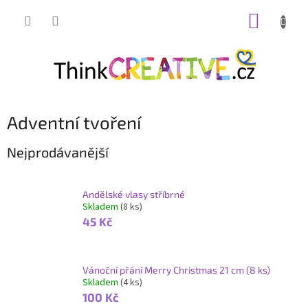
Přejít
NÁKUP
na
obsah
KOŠÍK
Adventní tvoření
Nejprodávanější
Andělské vlasy stříbrné
Skladem
(8 ks)
45 Kč
Vánoční přání Merry Christmas 21 cm (8 ks)
Skladem
(4 ks)
100 Kč