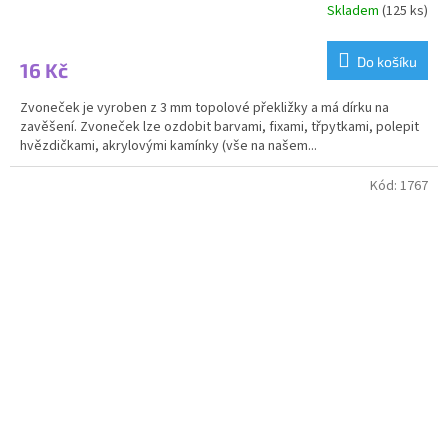
Skladem
(125 ks)
Do košíku
16 Kč
Zvoneček je vyroben z 3 mm topolové překližky a má dírku na
zavěšení. Zvoneček lze ozdobit barvami, fixami, třpytkami, polepit
hvězdičkami, akrylovými kamínky (vše na našem...
Kód:
1767