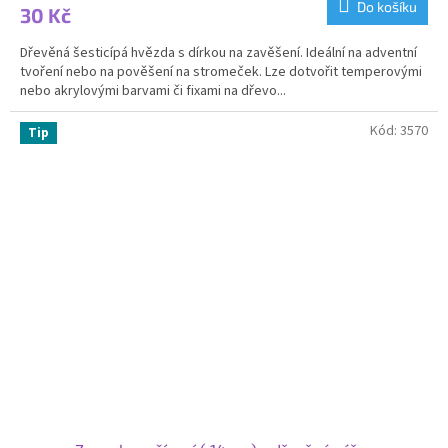
Do košíku
30 Kč
Dřevěná šesticípá hvězda s dírkou na zavěšení. Ideální na adventní
tvoření nebo na pověšení na stromeček. Lze dotvořit temperovými
nebo akrylovými barvami či fixami na dřevo...
Kód:
3570
Tip