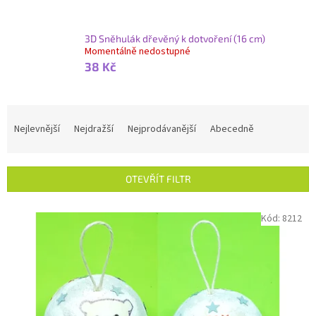
3D Sněhulák dřevěný k dotvoření (16 cm)
Momentálně nedostupné
38 Kč
Ř
a
Nejlevnější
Nejdražší
Nejprodávanější
Abecedně
z
e
n
OTEVŘÍT FILTR
í
p
V
Kód:
8212
r
ý
o
p
d
i
u
s
k
p
t
r
ů