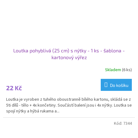
Loutka pohyblivá (25 cm) s nýtky - 1 ks - šablona -
kartonový výřez
Skladem
(6 ks)
Průměrné
hodnocení
produktu
Do košíku
22 Kč
je
4,0
Loutka je vyroben z tuhého oboustranně bílého kartonu, skládá se z
z
5ti dílů - tělo + 4x končetiny. Součástí balení jsou i 4x nýtky. Loutka se
5
spojí nýtky a hýbá rukama a...
hvězdiček.
Kód:
7344