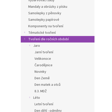
Vybarvovací sady
Mandaly a obrázky z písku
Samolepky z pěnovky
Samolepky papírové
Komponenty na tvoření
Tématické tvoření
Tvoření dle ročních období
Jaro
Jarní tvoření
Velikonoce
Čarodějnice
Novinky
Den Země
Den matek a otců
8.3. MDŽ
Léto
Letní tvoření
Den dětí - odměny