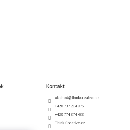
ok
Kontakt
obchod
@
thinkcreative.cz
+420 737 214 875
+420 774 374 433
Think Creative.cz