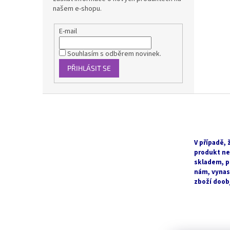
našem e-shopu.
E-mail
Souhlasím s odběrem novinek.
PŘIHLÁSIT SE
Z
á
p
a
t
V případě, 
produkt ne
í
skladem, p
nám, vyna
zboží doob