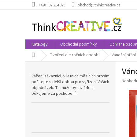
Přejít
+420 737 214 875
obchod@thinkcreative.cz
na
obsah
Katalogy
Obchodní podmínky
Ochrana osobn
Domů
Tvoření dle ročních období
Vánoční přání
P
Váno
o
Vážení zákazníci, v letních měsících prosím
s
Průměr
Neohod
počítejte s delší dobou pro vyřízení Vašich
t
hodnoce
objednávek. Ta může být až 14dní.
r
produkt
Děkujeme za pochopení.
a
je
0,0
n
z
n
5
í
hvězdič
p
a