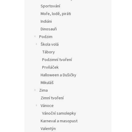
Sportování
Moře, lodě, piráti
Indiáni
Dinosauři
Podzim
Škola volá
Tábory
Podzimní tvoření
Prvňáček
Halloween a Dušičky
Mikuláš
Zima
Zimní tvoření
Vánoce
Vánoční samolepky
Karneval a masopust
Valentýn