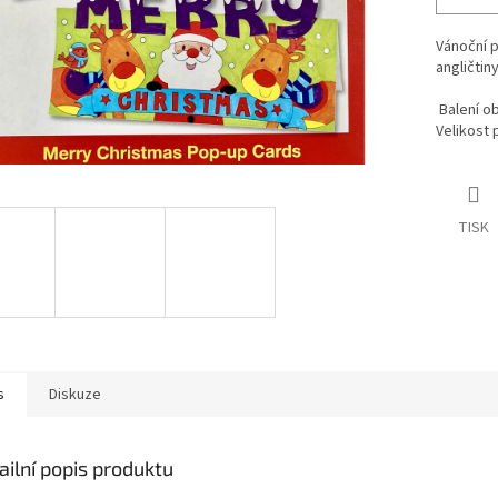
Vánoční p
angličtin
Balení ob
Velikost 
TISK
s
Diskuze
ailní popis produktu