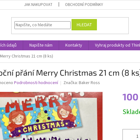
JAK NAKUPOVAT
OBCHODNÍ PODMÍNKY
HLEDAT
ích údajů
Napište nám
Kontakty
Vyhraj produkty od Thin
 Merry Christmas 21 cm (8 ks)
ční přání Merry Christmas 21 cm (8 ks
né
noceno
Podrobnosti hodnocení
Značka:
Baker Ross
ní
100
u
Měrná
Skla
cena:
ek.