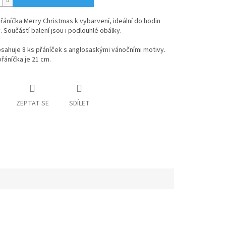
řáníčka Merry Christmas k vybarvení, ideální do hodin
y. Součástí balení jsou i podlouhlé obálky.
sahuje 8 ks přáníček s anglosaskými vánočními motivy.
přáníčka je 21 cm.
ZEPTAT SE
SDÍLET