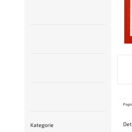
n
e
l
Popi
Přeskočit
Det
Kategorie
kategorie