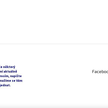
že některý
Facebo
ní aktuálně
rosím, napište
snažíme se Vám
jednat.