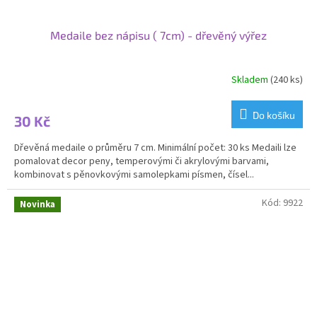
Medaile bez nápisu ( 7cm) - dřevěný výřez
Skladem
(240 ks)
Do košíku
30 Kč
Dřevěná medaile o průměru 7 cm. Minimální počet: 30 ks Medaili lze
pomalovat decor peny, temperovými či akrylovými barvami,
kombinovat s pěnovkovými samolepkami písmen, čísel...
Kód:
9922
Novinka