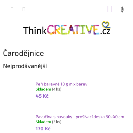
Přejít
NÁKUP
na
obsah
KOŠÍK
Čarodějnice
Nejprodávanější
Peří barevné 10 g mix barev
Skladem
(4 ks)
45 Kč
Pavučina s pavouky - prošívací deska 30x40 cm
Skladem
(2 ks)
170 Kč