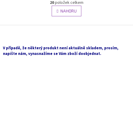
r
20
položek celkem
v
á
l
NAHORU
n
á
k
d
o
v
Z
a
á
c
á
n
í
p
í
p
a
V případě, že některý produkt není aktuálně skladem, prosím,
r
t
napište nám, vynasnažíme se Vám zboží doobjednat.
v
í
k
y
v
ý
p
i
s
u