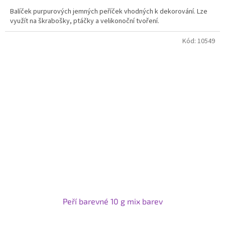
cena:
Balíček purpurových jemných peříček vhodných k dekorování. Lze
využít na škrabošky, ptáčky a velikonoční tvoření.
Kód:
10549
Peří barevné 10 g mix barev