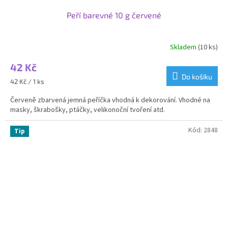
Peří barevné 10 g červené
Skladem
(10 ks)
42 Kč
Do košíku
Měrná
42 Kč / 1 ks
cena:
Červeně zbarvená jemná peříčka vhodná k dekorování. Vhodné na
masky, škrabošky, ptáčky, velikonoční tvoření atd.
Kód:
2848
Tip