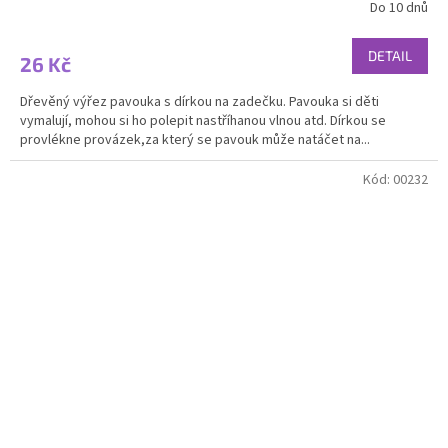
Do 10 dnů
Průměrné
hodnocení
produktu
DETAIL
26 Kč
je
5,0
Dřevěný výřez pavouka s dírkou na zadečku. Pavouka si děti
z
vymalují, mohou si ho polepit nastříhanou vlnou atd. Dírkou se
5
provlékne provázek,za který se pavouk může natáčet na...
hvězdiček.
Kód:
00232