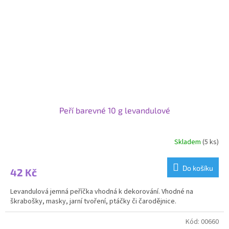
Peří barevné 10 g levandulové
Skladem
(5 ks)
Do košíku
42 Kč
Levandulová jemná peříčka vhodná k dekorování. Vhodné na
škrabošky, masky, jarní tvoření, ptáčky či čarodějnice.
Kód:
00660