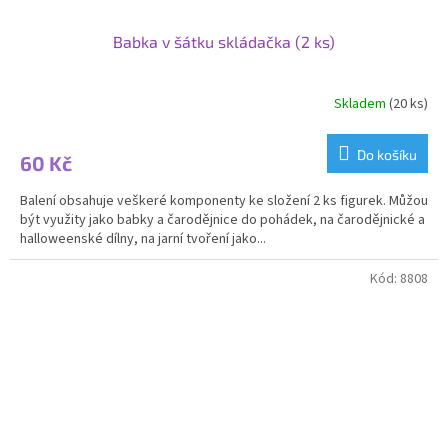
Babka v šátku skládačka (2 ks)
Skladem
(20 ks)
Do košíku
60 Kč
Balení obsahuje veškeré komponenty ke složení 2 ks figurek. Můžou
být využity jako babky a čarodějnice do pohádek, na čarodějnické a
halloweenské dílny, na jarní tvoření jako...
Kód:
8808