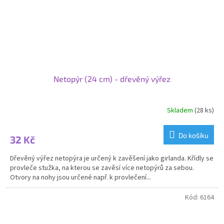
Netopýr (24 cm) - dřevěný výřez
Skladem
(28 ks)
Průměrné
hodnocení
produktu
Do košíku
32 Kč
je
5,0
Dřevěný výřez netopýra je určený k zavěšení jako girlanda. Křídly se
z
provleče stužka, na kterou se zavěsí více netopýrů za sebou.
5
Otvory na nohy jsou určené např. k provlečení...
hvězdiček.
Kód:
6164