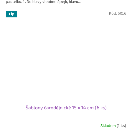
pastelku. 1. Do hlavy vlepíme špejli, hlavu...
hvězdiček.
Kód:
5016
Tip
Šablony čarodějnické 15 x 14 cm (6 ks)
Skladem
(1 ks)