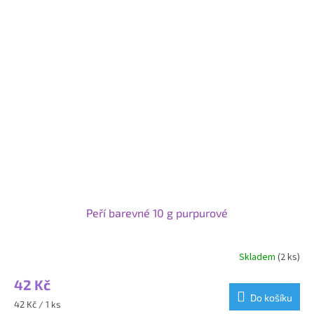
Peří barevné 10 g purpurové
Skladem
(2 ks)
42 Kč
Do košíku
Měrná
42 Kč / 1 ks