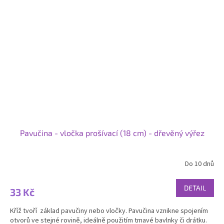
Pavučina - vločka prošívací (18 cm) - dřevěný výřez
Do 10 dnů
DETAIL
33 Kč
Kříž tvoří základ pavučiny nebo vločky. Pavučina vznikne spojením
otvorů ve stejné rovině, ideálně použitím tmavé bavlnky či drátku.