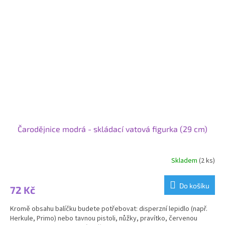
Čarodějnice modrá - skládací vatová figurka (29 cm)
Skladem
(2 ks)
Průměrné
hodnocení
produktu
Do košíku
72 Kč
je
5,0
Kromě obsahu balíčku budete potřebovat: disperzní lepidlo (např.
z
Herkule, Primo) nebo tavnou pistoli, nůžky, pravítko, červenou
5