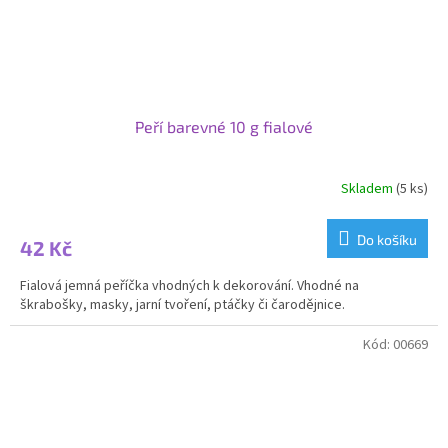
Peří barevné 10 g fialové
Skladem
(5 ks)
Do košíku
42 Kč
Fialová jemná peříčka vhodných k dekorování. Vhodné na
škrabošky, masky, jarní tvoření, ptáčky či čarodějnice.
Kód:
00669