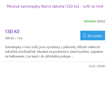
Pěnové samolepky Noční obloha (120 ks) - svítí ve tmě
Skladem
(6 ks)
130 Kč
Do košíku
Měrná
130 Kč / 1 ks
cena:
Samolepky v noci svítí, jsou vyrobeny z pěnovky. Různé velikosti
měsíčků a hvězdiček. Vhodné na podzimní a zimní tvoření, zejména
na Halloween. Lze lepit i do dětského pokoje -...
Kód:
10040