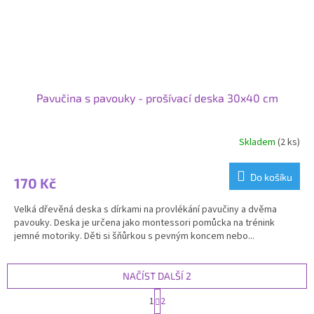
Pavučina s pavouky - prošívací deska 30x40 cm
Skladem
(2 ks)
Do košíku
170 Kč
Velká dřevěná deska s dírkami na provlékání pavučiny a dvěma
pavouky. Deska je určena jako montessori pomůcka na trénink
jemné motoriky. Děti si šňůrkou s pevným koncem nebo...
NAČÍST DALŠÍ 2
S
1
2
t
O