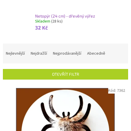
Netopýr (24 cm) - dřevěný výřez
Skladem
(28 ks)
32 Kč
Ř
a
Nejlevnější
Nejdražší
Nejprodávanější
Abecedně
z
e
n
OTEVŘÍT FILTR
í
p
V
Kód:
7362
r
ý
o
p
d
i
u
s
k
p
t
r
ů