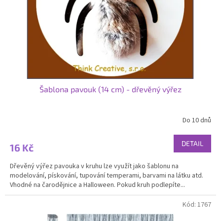
o
d
u
k
t
ů
Šablona pavouk (14 cm) - dřevěný výřez
Do 10 dnů
DETAIL
16 Kč
Dřevěný výřez pavouka v kruhu lze využít jako šablonu na
modelování, pískování, tupování temperami, barvami na látku atd.
Vhodné na čarodějnice a Halloween. Pokud kruh podlepíte...
Kód:
1767