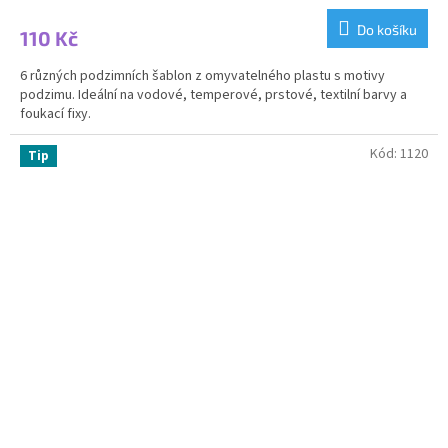
Do košíku
110 Kč
6 různých podzimních šablon z omyvatelného plastu s motivy
podzimu. Ideální na vodové, temperové, prstové, textilní barvy a
foukací fixy.
Kód:
1120
Tip