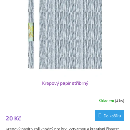
Krepový papír stříbrný
Skladem
(4 ks)
Do košíku
20 Kč
Krepový papír v roli vhodný pro hry, výtvarnou a kreativní činnost.