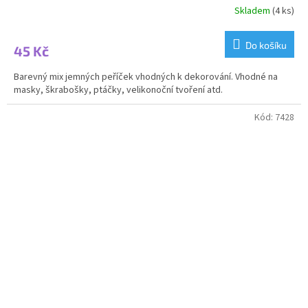
Skladem
(4 ks)
Do košíku
45 Kč
Barevný mix jemných peříček vhodných k dekorování. Vhodné na
masky, škrabošky, ptáčky, velikonoční tvoření atd.
Kód:
7428