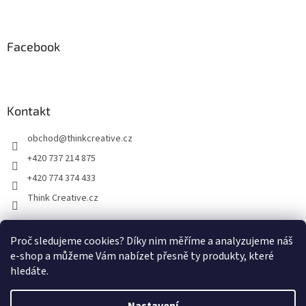
Facebook
Kontakt
obchod
@
thinkcreative.cz
+420 737 214 875
+420 774 374 433
Think Creative.cz
Proč sledujeme cookies? Díky nim měříme a analyzujeme náš
Zboží.cz
Heureka.cz
Facebook
e-shop a můžeme Vám nabízet přesně ty produkty, které
hledáte.