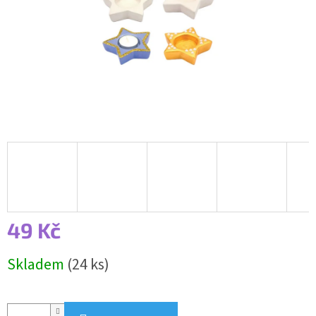
49 Kč
Měrná
Skladem
(24 ks)
cena: