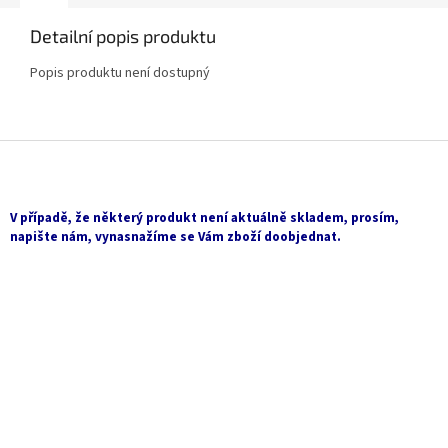
Detailní popis produktu
Popis produktu není dostupný
Z
á
p
a
V případě, že některý produkt není aktuálně skladem, prosím,
t
napište nám, vynasnažíme se Vám zboží doobjednat.
í