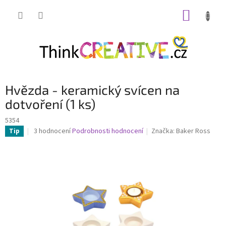
Přejít
NÁKUP
na
obsah
KOŠÍK
Hvězda - keramický svícen na
dotvoření (1 ks)
5354
Průměrné
3 hodnocení
Podrobnosti hodnocení
Značka:
Baker Ross
Tip
hodnocení
produktu
je
4,3
z
5
hvězdiček.