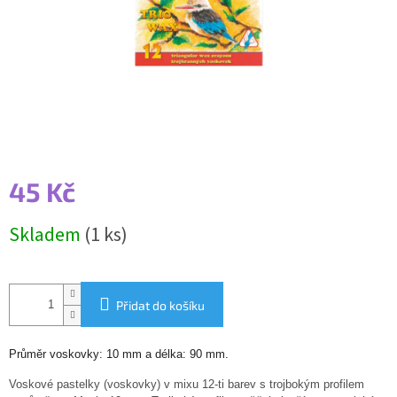
45 Kč
Měrná
Skladem
(1 ks)
cena:
Přidat do košíku
Průměr voskovky: 10 mm a délka: 90 mm.
Voskové pastelky (voskovky) v mixu 12-ti barev s trojbokým profilem