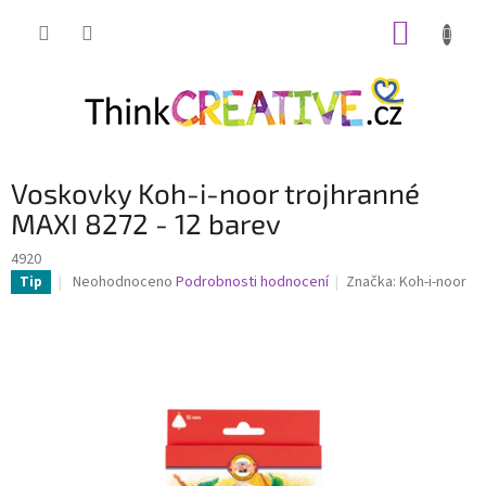
Přejít
NÁKUP
na
obsah
KOŠÍK
Voskovky Koh-i-noor trojhranné
MAXI 8272 - 12 barev
4920
Průměrné
Neohodnoceno
Podrobnosti hodnocení
Značka:
Koh-i-noor
Tip
hodnocení
produktu
je
0,0
z
5
hvězdiček.