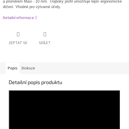
a průměrem Maxi - 10 mm. Trojboký profil umožňuje lepší ergonomické
držení. Vhodné pro výtvarné účely.
Detailní informace
ZEPTAT SE
SDÍLET
Popis
Diskuze
Detailní popis produktu