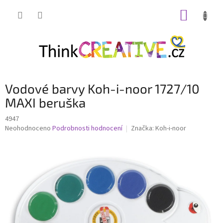
Přejít
NÁKUP
na
obsah
KOŠÍK
Vodové barvy Koh-i-noor 1727/10
MAXI beruška
4947
Průměrné
Neohodnoceno
Podrobnosti hodnocení
Značka:
Koh-i-noor
hodnocení
produktu
je
0,0
z
5
hvězdiček.