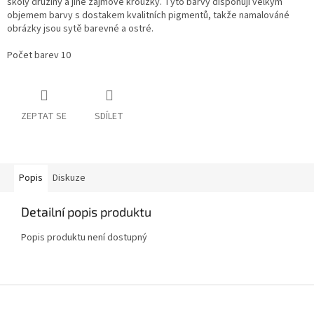
školy družiny a jiné zájmové kroužky. Tyto barvy disponují velkým
objemem barvy s dostakem kvalitních pigmentů, takže namalováné
obrázky jsou sytě barevné a ostré.
Počet barev 10
ZEPTAT SE
SDÍLET
Popis
Diskuze
Detailní popis produktu
Popis produktu není dostupný
Z
á