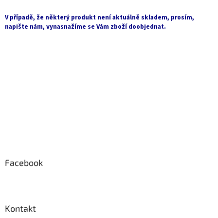
p
a
V případě, že některý produkt není aktuálně skladem, prosím,
t
napište nám, vynasnažíme se Vám zboží doobjednat.
í
Facebook
Kontakt